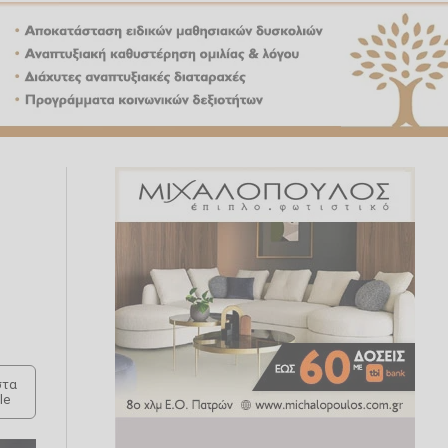
τα
le