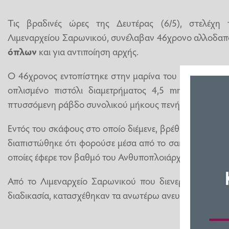
Τις βραδινές ώρες της Δευτέρας (6/5), στελέχη
Λιμεναρχείου Σαρωνικού, συνέλαβαν 46χρονο αλλοδαπό
όπλων
και για αντιποίηση αρχής.
Ο 46χρονος εντοπίστηκε στην μαρίνα του
Αγίου Κοσ
οπλισμένο πιστόλι διαμετρήματος 4,5 mm με γεμισ
πτυσσόμενη ράβδο συνολικού μήκους πενήντα πέντε εκ
Εντός του σκάφους στο οποίο διέμενε, βρέθηκε μία πλα
διαπιστώθηκε ότι φορούσε μέσα από το σακάκι του, λευ
οποίες έφερε τον βαθμό του Ανθυποπλοιάρχου Λιμενικο
Από το Λιμεναρχείο Σαρωνικού που διενεργεί την π
διαδικασία, κατασχέθηκαν τα ανωτέρω ανευρεθέντα.