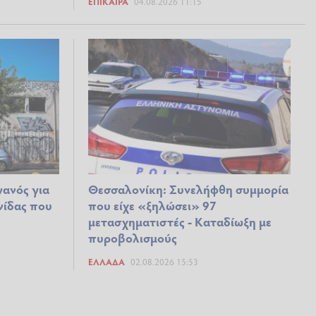
ΕΠΊΚΑΙΡΑ
04.08.2026 11:15
ανός για
Θεσσαλονίκη: Συνελήφθη συμμορία
νίδας που
που είχε «ξηλώσει» 97
μετασχηματιστές - Καταδίωξη με
πυροβολισμούς
ΕΛΛΆΔΑ
02.08.2026 15:53