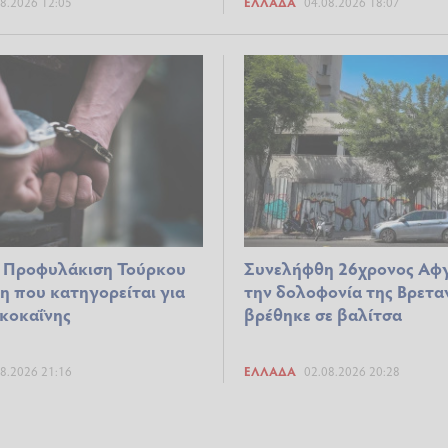
8.2026 12:05
ΕΛΛΆΔΑ
04.08.2026 18:07
 Προφυλάκιση Τούρκου
Συνελήφθη 26χρονος Αφγ
η που κατηγορείται για
την δολοφονία της Βρετα
 κοκαΐνης
βρέθηκε σε βαλίτσα
8.2026 21:16
ΕΛΛΆΔΑ
02.08.2026 20:28