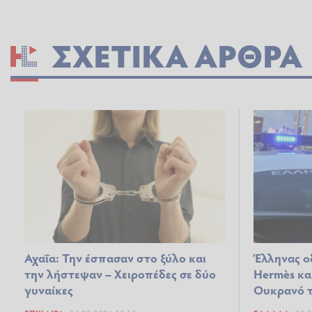
ΣΧΕΤΙΚΆ ΆΡΘΡΑ
Αχαΐα: Την έσπασαν στο ξύλο και
Έλληνας ο
την λήστεψαν – Χειροπέδες σε δύο
Hermès και
γυναίκες
Ουκρανό τ