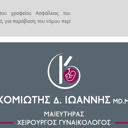
 του γραφείου Ασφάλειας του
, για παράβαση του νόμου περί
μά
, να έχει στην κατοχή του ένα
τήρα καθώς και μία μεταλλική
ατοστών (55cm).
στική θήκη μέσης πιστολιού, ενώ
κό πουκάμισο με επωμίδες, στις
ύ Σώματος.
ροανάκριση κατά την αυτόφωρη