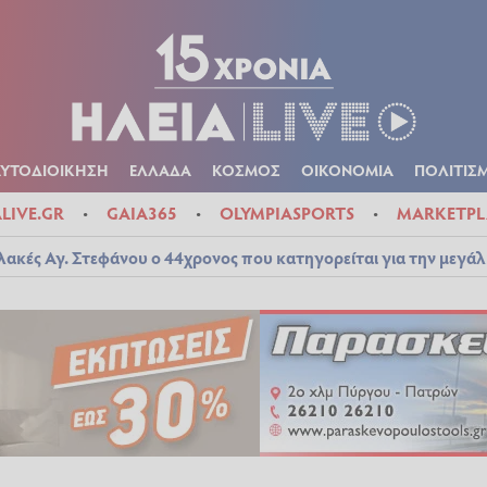
Α
ΠΟΛΙΤΙΚΑ
ΑΥΤΟΔΙΟΙΚΗΣΗ
ΕΛΛΑΔΑ
ΚΟΣΜΟΣ
ΟΙΚΟΝ
ΚΑΙΡΟΣ
ΑΥΤΟΔΙΟΙΚΗΣΗ
ΕΛΛΑΔΑ
ΚΟΣΜΟΣ
ΟΙΚΟΝΟΜΙΑ
ΠΟΛΙΤΙΣ
ALIVE.GR
GAIA365
OLYMPIASPORTS
MARKETPL
λακές Αγ. Στεφάνου ο 44χρονος που κατηγορείται για την μεγά