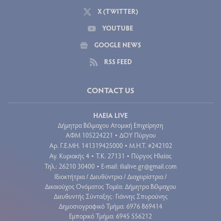
X (TWITTER)
YOUTUBE
GOOGLE NEWS
RSS FEED
CONTACT US
ΗΛΕΙΑ LIVE
Δήμητρα Βέλμαχου Ατομική Επιχείρηση
ΑΦΜ 105224221
ΔΟΥ Πύργου
•
Aρ. Γ.Ε.ΜΗ. 141319425000
Μ.Η.Τ. #242102
•
Αγ. Κυριακής 4
Τ.Κ. 27131
Πύργος Ηλείας
•
•
Τηλ.: 26210 30400
E-mail:
ilialive.gr@gmail.com
•
Ιδιοκτήτρια / Διευθύντρια / Διαχειρίστρια /
Δικαιούχος Ονόματος Τομέα: Δήμητρα Βέλμαχου
Διευθυντής Σύνταξης: Γιάννης Σπυρούνης
Δημοσιογραφικό Τμήμα: 6976 869414
Εμπορικό Τμήμα: 6945 556212