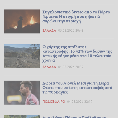
Συγκλονιστικό βίντεο από το Πόρτο
Γερμενό: Η στιγμή που η φωτιά
σαρώνει την περιοχή
ΕΛΛΆΔΑ
05.08.2026 20:48
Ο χάρτης της απόλυτης
καταστροφής: Το 42% των δασών της
Αττικής κάηκε μέσα στα 10 τελευταία
χρόνια
ΕΛΛΆΔΑ
04.08.2026 20:39
Δωρεά του Λιονέλ Μέσι για τη Σιέρα
Οέστε που υπέστη καταστροφές από
τις πυρκαγιές
ΠΟΔΌΣΦΑΙΡΟ
04.08.2026 22:19
Αμπελώνας Πύργου: Πρόλαβαν τη