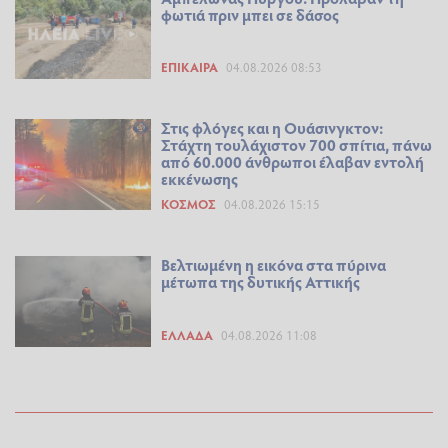
φωτιά πριν μπει σε δάσος
ΕΠΊΚΑΙΡΑ
04.08.2026 08:53
Στις φλόγες και η Ουάσινγκτον:
Στάχτη τουλάχιστον 700 σπίτια, πάνω
από 60.000 άνθρωποι έλαβαν εντολή
εκκένωσης
ΚΌΣΜΟΣ
04.08.2026 15:15
Βελτιωμένη η εικόνα στα πύρινα
μέτωπα της δυτικής Αττικής
ΕΛΛΆΔΑ
04.08.2026 11:08