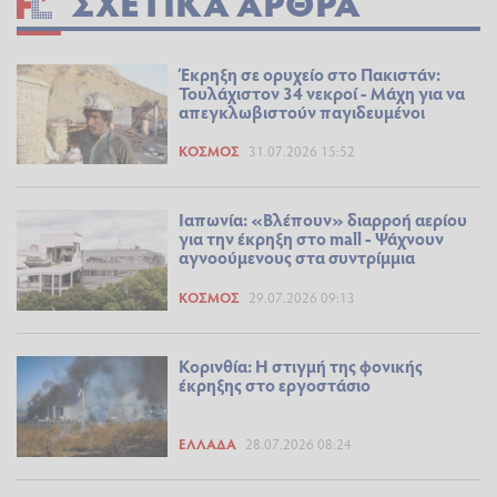
ΣΧΕΤΙΚΆ ΆΡΘΡΑ
Έκρηξη σε ορυχείο στο Πακιστάν:
Τουλάχιστον 34 νεκροί - Μάχη για να
απεγκλωβιστούν παγιδευμένοι
ΚΌΣΜΟΣ
31.07.2026 15:52
Ιαπωνία: «Βλέπουν» διαρροή αερίου
για την έκρηξη στο mall - Ψάχνουν
αγνοούμενους στα συντρίμμια
ΚΌΣΜΟΣ
29.07.2026 09:13
Κορινθία: Η στιγμή της φονικής
έκρηξης στο εργοστάσιο
ΕΛΛΆΔΑ
28.07.2026 08:24