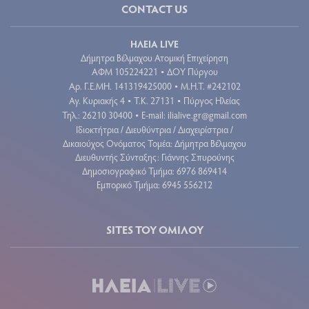
CONTACT US
ΗΛΕΙΑ LIVE
Δήμητρα Βέλμαχου Ατομική Επιχείρηση
ΑΦΜ 105224221
ΔΟΥ Πύργου
•
Aρ. Γ.Ε.ΜΗ. 141319425000
Μ.Η.Τ. #242102
•
Αγ. Κυριακής 4
Τ.Κ. 27131
Πύργος Ηλείας
•
•
Τηλ.: 26210 30400
E-mail:
ilialive.gr@gmail.com
•
Ιδιοκτήτρια / Διευθύντρια / Διαχειρίστρια /
Δικαιούχος Ονόματος Τομέα: Δήμητρα Βέλμαχου
Διευθυντής Σύνταξης: Γιάννης Σπυρούνης
Δημοσιογραφικό Τμήμα: 6976 869414
Εμπορικό Τμήμα: 6945 556212
SITES ΤΟΥ ΟΜΙΛΟΥ