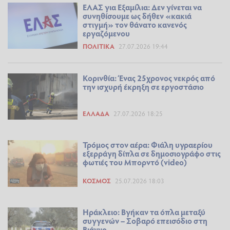
ΕΛΑΣ για Εξαμίλια: Δεν γίνεται να
συνηθίσουμε ως δήθεν «κακιά
στιγμή» τον θάνατο κανενός
εργαζόμενου
ΠΟΛΙΤΙΚΆ
27.07.2026 19:44
Κορινθία: Ένας 25χρονος νεκρός από
την ισχυρή έκρηξη σε εργοστάσιο
ΕΛΛΆΔΑ
27.07.2026 18:25
Τρόμος στον αέρα: Φιάλη υγραερίου
εξερράγη δίπλα σε δημοσιογράφο στις
φωτιές του Μπορντό (video)
ΚΌΣΜΟΣ
25.07.2026 18:03
Ηράκλειο: Βγήκαν τα όπλα μεταξύ
συγγενών – Σοβαρό επεισόδιο στη
Βιάννο