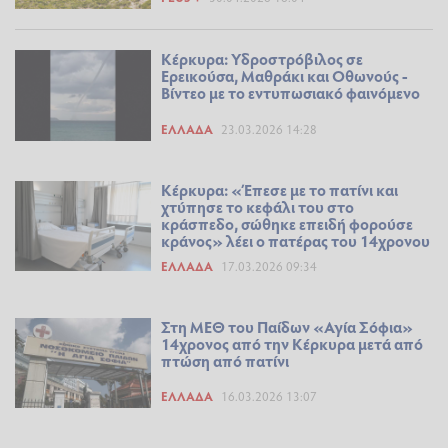
Κέρκυρα: Υδροστρόβιλος σε
Ερεικούσα, Μαθράκι και Οθωνούς -
Βίντεο με το εντυπωσιακό φαινόμενο
ΕΛΛΆΔΑ
23.03.2026 14:28
Κέρκυρα: «Έπεσε με το πατίνι και
χτύπησε το κεφάλι του στο
κράσπεδο, σώθηκε επειδή φορούσε
κράνος» λέει ο πατέρας του 14χρονου
ΕΛΛΆΔΑ
17.03.2026 09:34
Στη ΜΕΘ του Παίδων «Αγία Σόφια»
14χρονος από την Κέρκυρα μετά από
πτώση από πατίνι
ΕΛΛΆΔΑ
16.03.2026 13:07