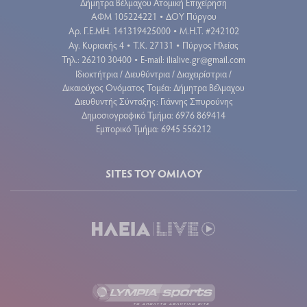
Δήμητρα Βέλμαχου Ατομική Επιχείρηση
ΑΦΜ 105224221
ΔΟΥ Πύργου
•
Aρ. Γ.Ε.ΜΗ. 141319425000
Μ.Η.Τ. #242102
•
Αγ. Κυριακής 4
Τ.Κ. 27131
Πύργος Ηλείας
•
•
Τηλ.: 26210 30400
E-mail:
ilialive.gr@gmail.com
•
Ιδιοκτήτρια / Διευθύντρια / Διαχειρίστρια /
Δικαιούχος Ονόματος Τομέα: Δήμητρα Βέλμαχου
Διευθυντής Σύνταξης: Γιάννης Σπυρούνης
Δημοσιογραφικό Τμήμα: 6976 869414
Εμπορικό Τμήμα: 6945 556212
SITES ΤΟΥ ΟΜΙΛΟΥ