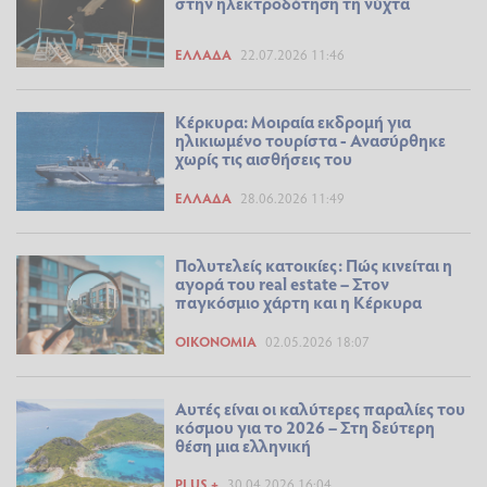
στην ηλεκτροδότηση τη νύχτα
ΕΛΛΆΔΑ
22.07.2026 11:46
Κέρκυρα: Μοιραία εκδρομή για
ηλικιωμένο τουρίστα - Ανασύρθηκε
χωρίς τις αισθήσεις του
ΕΛΛΆΔΑ
28.06.2026 11:49
Πολυτελείς κατοικίες: Πώς κινείται η
αγορά του real estate – Στον
παγκόσμιο χάρτη και η Κέρκυρα
ΟΙΚΟΝΟΜΊΑ
02.05.2026 18:07
Αυτές είναι οι καλύτερες παραλίες του
κόσμου για το 2026 – Στη δεύτερη
θέση μια ελληνική
PLUS +
30.04.2026 16:04