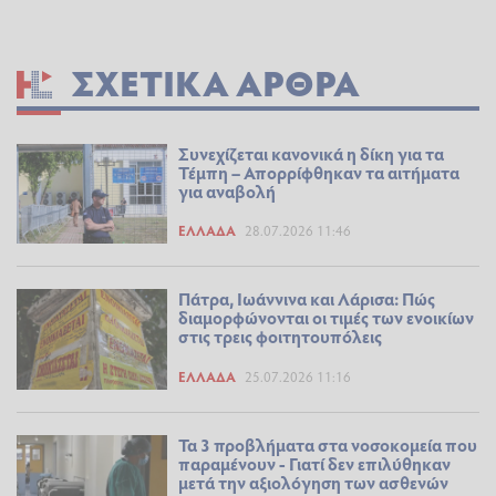
ΣΧΕΤΙΚΆ ΆΡΘΡΑ
Συνεχίζεται κανονικά η δίκη για τα
Τέμπη – Απορρίφθηκαν τα αιτήματα
για αναβολή
ΕΛΛΆΔΑ
28.07.2026 11:46
Πάτρα, Ιωάννινα και Λάρισα: Πώς
διαμορφώνονται οι τιμές των ενοικίων
στις τρεις φοιτητουπόλεις
ΕΛΛΆΔΑ
25.07.2026 11:16
Τα 3 προβλήματα στα νοσοκομεία που
παραμένουν - Γιατί δεν επιλύθηκαν
μετά την αξιολόγηση των ασθενών