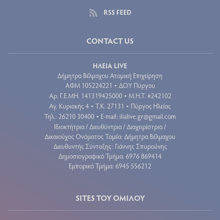
RSS FEED
CONTACT US
ΗΛΕΙΑ LIVE
Δήμητρα Βέλμαχου Ατομική Επιχείρηση
ΑΦΜ 105224221
ΔΟΥ Πύργου
•
Aρ. Γ.Ε.ΜΗ. 141319425000
Μ.Η.Τ. #242102
•
Αγ. Κυριακής 4
Τ.Κ. 27131
Πύργος Ηλείας
•
•
Τηλ.: 26210 30400
E-mail:
ilialive.gr@gmail.com
•
Ιδιοκτήτρια / Διευθύντρια / Διαχειρίστρια /
Δικαιούχος Ονόματος Τομέα: Δήμητρα Βέλμαχου
Διευθυντής Σύνταξης: Γιάννης Σπυρούνης
Δημοσιογραφικό Τμήμα: 6976 869414
Εμπορικό Τμήμα: 6945 556212
SITES ΤΟΥ ΟΜΙΛΟΥ