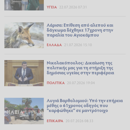
ΥΓΕΊΑ
22.07.2026 07:31
Λάρισα: Επίθεση από αλεπού και
δάγκωμα δέχθηκε 17χρονη στην
παραλία του Αγιοκάμπου
ΕΛΛΆΔΑ
21.07.2026 15:10
Νικολακόπουλος: Δικαίωση της
πολιτικής μας για τη στήριξη της
δημόσιας υγείας στην περιφέρεια
ΠΟΛΙΤΙΚΆ
20.07.2026 19:04
Λυγιά Βαρθολομιού: Υπό την επήρεια
μέθης ο 61χρονος οδηγός που
“καρφώθηκε” σε μαντρότοιχο
ΕΠΊΚΑΙΡΑ
20.07.2026 08:33