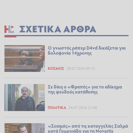
ΣΧΕΤΙΚΆ ΆΡΘΡΑ
O γνωστός ράπερ D4vd δικάζεται για
δολοφονία 14χρονης
ΚΌΣΜΟΣ
28.07.2026 09:13
Σε δίκη ο «Φραπές» για το αδίκημα
της ψευδούς κατάθεσης
ΠΟΛΙΤΙΚΆ
24.07.2026 21:08
«Σεισμός» από τις καταγγελίες Σαλμά
κατά Γεωργιάδη για τη Novartis