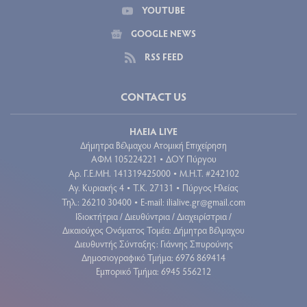
YOUTUBE
GOOGLE NEWS
RSS FEED
CONTACT US
ΗΛΕΙΑ LIVE
Δήμητρα Βέλμαχου Ατομική Επιχείρηση
ΑΦΜ 105224221
ΔΟΥ Πύργου
•
Aρ. Γ.Ε.ΜΗ. 141319425000
Μ.Η.Τ. #242102
•
Αγ. Κυριακής 4
Τ.Κ. 27131
Πύργος Ηλείας
•
•
Τηλ.: 26210 30400
E-mail:
ilialive.gr@gmail.com
•
Ιδιοκτήτρια / Διευθύντρια / Διαχειρίστρια /
Δικαιούχος Ονόματος Τομέα: Δήμητρα Βέλμαχου
Διευθυντής Σύνταξης: Γιάννης Σπυρούνης
Δημοσιογραφικό Τμήμα: 6976 869414
Εμπορικό Τμήμα: 6945 556212