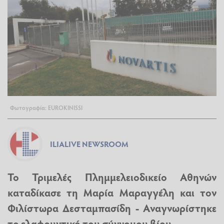
Φωτογραφία: EUROKINISSI
ILIALIVE NEWSROOM
Το Τριμελές Πλημμελειοδικείο Αθηνών
καταδίκασε τη Μαρία Μαραγγέλη και τον
Φιλίστωρα Δεσταμπασίδη - Αναγνωρίστηκε
το ελαφρυντικό του σύννομου βίου