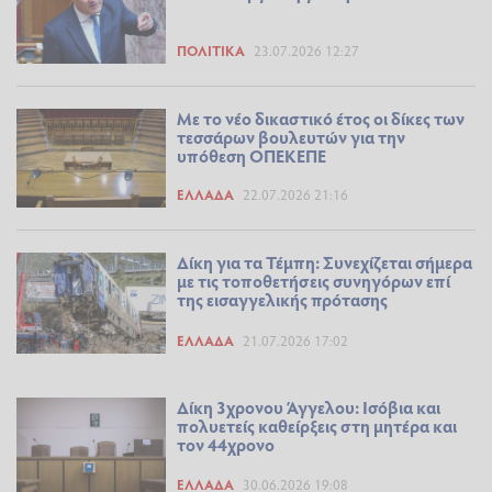
ΠΟΛΙΤΙΚΆ
23.07.2026 12:27
Με το νέο δικαστικό έτος οι δίκες των
τεσσάρων βουλευτών για την
υπόθεση ΟΠΕΚΕΠΕ
ΕΛΛΆΔΑ
22.07.2026 21:16
Δίκη για τα Τέμπη: Συνεχίζεται σήμερα
με τις τοποθετήσεις συνηγόρων επί
της εισαγγελικής πρότασης
ΕΛΛΆΔΑ
21.07.2026 17:02
Δίκη 3χρονου Άγγελου: Ισόβια και
πολυετείς καθείρξεις στη μητέρα και
τον 44χρονο
ΕΛΛΆΔΑ
30.06.2026 19:08