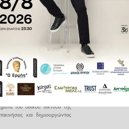
ς και καταιγίδες στις πληγείσες
άστασης εκτάκτου ανάγκης, την
ή εκκένωση οικισμών λόγω των
λισθητικών φαινομένων.
έει τη Νέδουσα Μεσσηνίας με το
λισθήσεων πρανών σε πολλαπλά
άφια σε λίμνες, ενώ προκάλεσαν
τμήματα του οδικού δικτύου της
τακινήσεις και δημιουργώντας