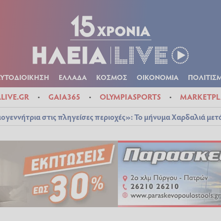
Α
ΠΟΛΙΤΙΚΑ
ΑΥΤΟΔΙΟΙΚΗΣΗ
ΕΛΛΑΔΑ
ΚΟΣΜΟΣ
ΟΙΚΟΝ
ΚΑΙΡΟΣ
ΑΥΤΟΔΙΟΙΚΗΣΗ
ΕΛΛΑΔΑ
ΚΟΣΜΟΣ
ΟΙΚΟΝΟΜΙΑ
ΠΟΛΙΤΙΣ
ALIVE.GR
GAIA365
OLYMPIASPORTS
MARKETPL
ογεννήτρια στις πληγείσες περιοχές»: Το μήνυμα Χαρδαλιά μετ