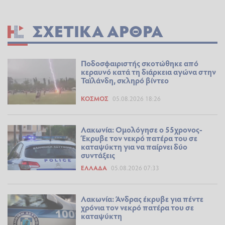
ΣΧΕΤΙΚΆ ΆΡΘΡΑ
Ποδοσφαιριστής σκοτώθηκε από
κεραυνό κατά τη διάρκεια αγώνα στην
Ταϊλάνδη, σκληρό βίντεο
ΚΌΣΜΟΣ
05.08.2026 18:26
Λακωνία: Ομολόγησε ο 55χρονος-
Έκρυβε τον νεκρό πατέρα του σε
καταψύκτη για να παίρνει δύο
συντάξεις
ΕΛΛΆΔΑ
05.08.2026 07:33
Λακωνία: Άνδρας έκρυβε για πέντε
χρόνια τον νεκρό πατέρα του σε
καταψύκτη