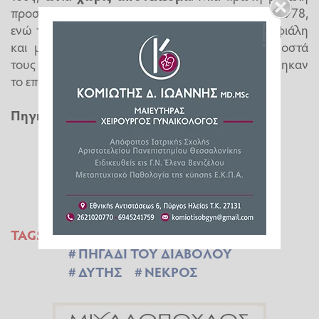
προσπάθεια διάσωσης έγινε τον Νοέμβριο του 1978,
ενώ το 1989 σπηλαιοδύτες ανέσυραν μόνο μία φιάλη
και μερικά προσωπικά αντικείμενα. Τελικά τα οστά
τους εντοπίστηκαν μόλις το 2006 και ταυτοποιήθηκαν
το επόμενο έτος.
Πηγή:
Protothema.gr
TAGS:
ΒΟΥΛΙΑΓΜΕΝΗ
ΠΗΓΑΔΙ ΤΟΥ ΔΙΑΒΟΛΟΥ
ΔΥΤΗΣ
ΝΕΚΡΟΣ