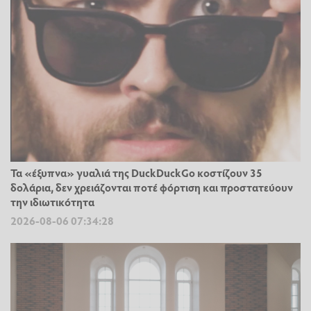
Τα «έξυπνα» γυαλιά της DuckDuckGo κοστίζουν 35
δολάρια, δεν χρειάζονται ποτέ φόρτιση και προστατεύουν
την ιδιωτικότητα
2026-08-06 07:34:28