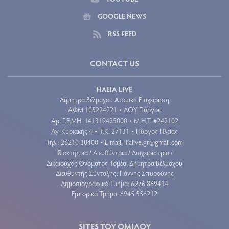
GOOGLE NEWS
RSS FEED
CONTACT US
ΗΛΕΙΑ LIVE
Δήμητρα Βέλμαχου Ατομική Επιχείρηση
ΑΦΜ 105224221
ΔΟΥ Πύργου
•
Aρ. Γ.Ε.ΜΗ. 141319425000
Μ.Η.Τ. #242102
•
Αγ. Κυριακής 4
Τ.Κ. 27131
Πύργος Ηλείας
•
•
Τηλ.: 26210 30400
E-mail:
ilialive.gr@gmail.com
•
Ιδιοκτήτρια / Διευθύντρια / Διαχειρίστρια /
Δικαιούχος Ονόματος Τομέα: Δήμητρα Βέλμαχου
Διευθυντής Σύνταξης: Γιάννης Σπυρούνης
Δημοσιογραφικό Τμήμα: 6976 869414
Εμπορικό Τμήμα: 6945 556212
SITES ΤΟΥ ΟΜΙΛΟΥ