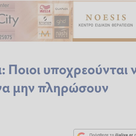
: Ποιοι υποχρεούνται 
να μην πληρώσουν
Πρόσθεσε το
ilialive.gr
σ