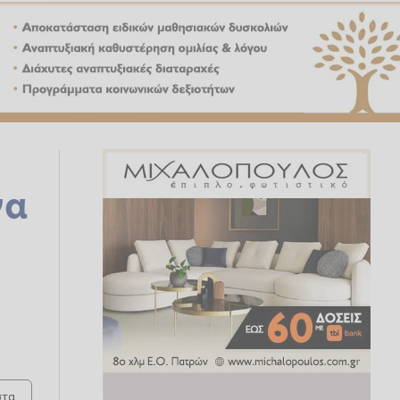
να
τα