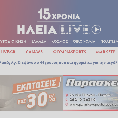
Α
ΠΟΛΙΤΙΚΑ
ΑΥΤΟΔΙΟΙΚΗΣΗ
ΕΛΛΑΔΑ
ΚΟΣΜΟΣ
ΟΙΚΟΝ
ΚΑΙΡΟΣ
ΑΥΤΟΔΙΟΙΚΗΣΗ
ΕΛΛΑΔΑ
ΚΟΣΜΟΣ
ΟΙΚΟΝΟΜΙΑ
ΠΟΛΙΤΙΣ
ALIVE.GR
GAIA365
OLYMPIASPORTS
MARKETPL
λακές Αγ. Στεφάνου ο 44χρονος που κατηγορείται για την μεγά