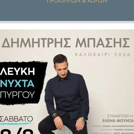
τα οικόπεδα
, δίνοντας στους
ληρώσουν τον καθαρισμό και να
ροβλέπονται αυστηρά πρόστιμα.
ς, χρήστες και επικαρπωτές,
ου, ενώ η υποχρέωση συντήρησης
φωνα με τις νέες ρυθμίσεις που
εδα