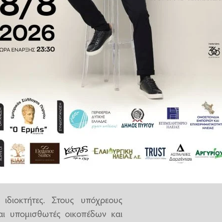
τα οικόπεδα καθαρά καθ’ όλη τη
ο τέλος Οκτωβρίου. Παράλληλα,
μα, ενώ ενισχύεται ο ρόλος των
δα θεωρούνται πλέον κρίσιμος
Υπουργικής Απόφασης (ΚΥΑ) που
 του νέου πλαισίου από την
διοκτήτες. Στους υπόχρεους
και υπομισθωτές οικοπέδων και