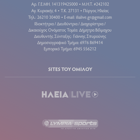
Aρ. Γ.Ε.ΜΗ. 141319425000
Μ.Η.Τ. #242102
•
Αγ. Κυριακής 4
Τ.Κ. 27131
Πύργος Ηλείας
•
•
Τηλ.: 26210 30400
E-mail:
ilialive.gr@gmail.com
•
Ιδιοκτήτρια / Διευθύντρια / Διαχειρίστρια /
Δικαιούχος Ονόματος Τομέα: Δήμητρα Βέλμαχου
Διευθυντής Σύνταξης: Γιάννης Σπυρούνης
Δημοσιογραφικό Τμήμα: 6976 869414
Εμπορικό Τμήμα: 6945 556212
SITES ΤΟΥ ΟΜΙΛΟΥ