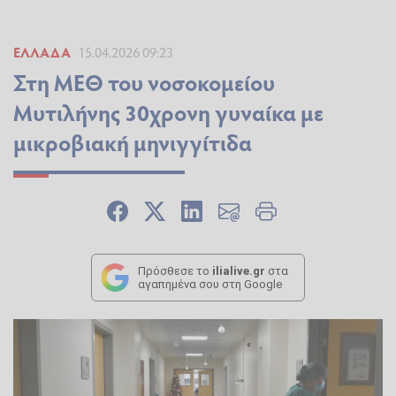
ΕΛΛΆΔΑ
15.04.2026 09:23
Στη ΜΕΘ του νοσοκομείου
Μυτιλήνης 30χρονη γυναίκα με
μικροβιακή μηνιγγίτιδα
Πρόσθεσε το
ilialive.gr
στα
αγαπημένα σου στη Google