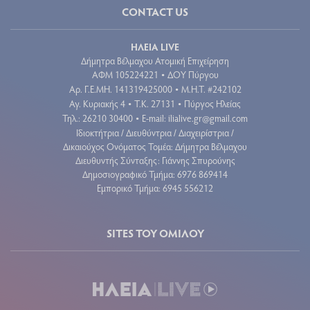
CONTACT US
ΗΛΕΙΑ LIVE
Δήμητρα Βέλμαχου Ατομική Επιχείρηση
ΑΦΜ 105224221
ΔΟΥ Πύργου
•
Aρ. Γ.Ε.ΜΗ. 141319425000
Μ.Η.Τ. #242102
•
Αγ. Κυριακής 4
Τ.Κ. 27131
Πύργος Ηλείας
•
•
Τηλ.: 26210 30400
E-mail:
ilialive.gr@gmail.com
•
Ιδιοκτήτρια / Διευθύντρια / Διαχειρίστρια /
Δικαιούχος Ονόματος Τομέα: Δήμητρα Βέλμαχου
Διευθυντής Σύνταξης: Γιάννης Σπυρούνης
Δημοσιογραφικό Τμήμα: 6976 869414
Εμπορικό Τμήμα: 6945 556212
SITES ΤΟΥ ΟΜΙΛΟΥ