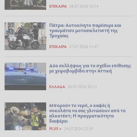
ΕΠΊΚΑΙΡΑ
28.07.2026 10:14
Πάτρα: Αυτοκίνητο παρέσυρε και
τραυμάτισε μοτοσικλετιστή της
Τροχαίας
ΕΠΊΚΑΙΡΑ
27.07.2026 11:47
Δύο συλλήψεις για το σχέδιο επίθεσης
με χειροβομβίδα στην Αττική
ΕΛΛΆΔΑ
26.07.2026 20:13
Μπορούν το νερό, ο καφές ή
σοκολάτα να σας γλιτώσουν από το
αλκοτέστ; Η πραγματικότητα
διαφέρει
PLUS +
24.07.2026 22:50