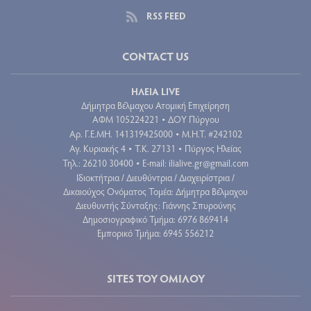
RSS FEED
CONTACT US
ΗΛΕΙΑ LIVE
Δήμητρα Βέλμαχου Ατομική Επιχείρηση
ΑΦΜ 105224221
ΔΟΥ Πύργου
•
Aρ. Γ.Ε.ΜΗ. 141319425000
Μ.Η.Τ. #242102
•
Αγ. Κυριακής 4
Τ.Κ. 27131
Πύργος Ηλείας
•
•
Τηλ.: 26210 30400
E-mail:
ilialive.gr@gmail.com
•
Ιδιοκτήτρια / Διευθύντρια / Διαχειρίστρια /
Δικαιούχος Ονόματος Τομέα: Δήμητρα Βέλμαχου
Διευθυντής Σύνταξης: Γιάννης Σπυρούνης
Δημοσιογραφικό Τμήμα: 6976 869414
Εμπορικό Τμήμα: 6945 556212
SITES ΤΟΥ ΟΜΙΛΟΥ