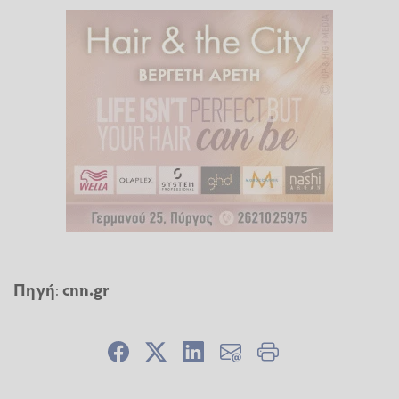
Πηγή
:
cnn.gr