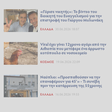
«Γύρισε νικητής»: Το βίντεο του
διοικητή του Ευαγγελισμού για την
επιστροφή του Γιώργου Μυλωνάκη
ΕΛΛΆΔΑ
30.06.2026 18:07
Viral έχει γίνει 12χρονο αγόρι από την
Αιθιοπία που μετέφερε ένα άρρωστο
κοτόπουλο σε νοσοκομείο
ΚΌΣΜΟΣ
19.06.2026 22:09
Ναύπλιο: «Προσπαθούσαν να την
επαναφέρουν για 45'» - Τι συνέβη
πριν την κατάρρευση της 55χρονης
ΕΛΛΆΔΑ
16.06.2026 19:55