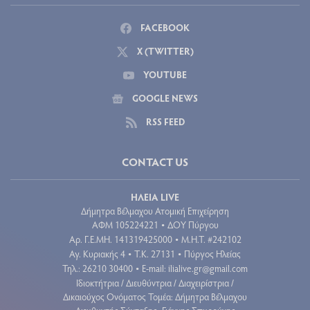
FACEBOOK
X (TWITTER)
YOUTUBE
GOOGLE NEWS
RSS FEED
CONTACT US
ΗΛΕΙΑ LIVE
Δήμητρα Βέλμαχου Ατομική Επιχείρηση
ΑΦΜ 105224221
ΔΟΥ Πύργου
•
Aρ. Γ.Ε.ΜΗ. 141319425000
Μ.Η.Τ. #242102
•
Αγ. Κυριακής 4
Τ.Κ. 27131
Πύργος Ηλείας
•
•
Τηλ.: 26210 30400
E-mail:
ilialive.gr@gmail.com
•
Ιδιοκτήτρια / Διευθύντρια / Διαχειρίστρια /
Δικαιούχος Ονόματος Τομέα: Δήμητρα Βέλμαχου