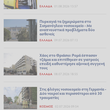
ΕΛΛΆΔΑ
01.08.2026 13:57
Πυρκαγιά τα ξημερώματα στο
Σισμανόγλειο νοσοκομείο - Με
αναπνευστικά προβλήματα δύο
ασθενείς
ΕΛΛΆΔΑ
09.07.2026 07:13
Χάος στο Θριάσιο: Ρομά έσπασαν
τζάμια και επιτέθηκαν σε γιατρούς
επειδή καθυστέρησε αξονική συγγενή
τους
ΕΛΛΆΔΑ
08.07.2026 18:55
Στις φλόγες νοσοκομείο στη Γερμανία -
Δύο νεκροί και περισσότεροι από 30
τραυματίες
ΚΌΣΜΟΣ
02.07.2026 09:54