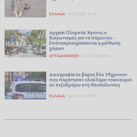
ΕΛΛΆΔΑ
31.07.2026 15:48
Αρχαία Ολυμπία: Άγονος ο
διαγωνισμός για τα πάρκινγκ -
Επαναπροκηρύσσεται η μίσθωση
χώρων
ΑΥΤΟΔΙΟΊΚΗΣΗ
31.07.2026 08:53
Δικογραφία σε βάρος δύο 39χρονων
που παράτησαν ολόκληρο νοικοκυριό
σε πεζοδρόμιο στη Θεσσαλονίκη
ΕΛΛΆΔΑ
22.07.2026 10:45