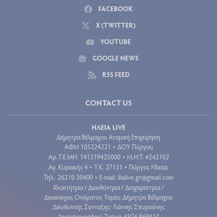
FACEBOOK
X (TWITTER)
YOUTUBE
GOOGLE NEWS
RSS FEED
CONTACT US
ΗΛΕΙΑ LIVE
Δήμητρα Βέλμαχου Ατομική Επιχείρηση
ΑΦΜ 105224221
ΔΟΥ Πύργου
•
Aρ. Γ.Ε.ΜΗ. 141319425000
Μ.Η.Τ. #242102
•
Αγ. Κυριακής 4
Τ.Κ. 27131
Πύργος Ηλείας
•
•
Τηλ.: 26210 30400
E-mail:
ilialive.gr@gmail.com
•
Ιδιοκτήτρια / Διευθύντρια / Διαχειρίστρια /
Δικαιούχος Ονόματος Τομέα: Δήμητρα Βέλμαχου
Διευθυντής Σύνταξης: Γιάννης Σπυρούνης
Δημοσιογραφικό Τμήμα: 6976 869414