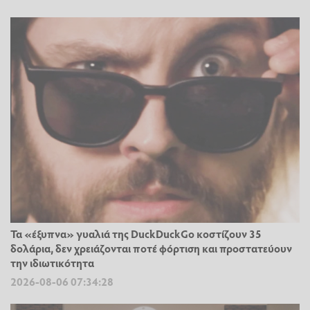
Τα «έξυπνα» γυαλιά της DuckDuckGo κοστίζουν 35
δολάρια, δεν χρειάζονται ποτέ φόρτιση και προστατεύουν
την ιδιωτικότητα
2026-08-06 07:34:28