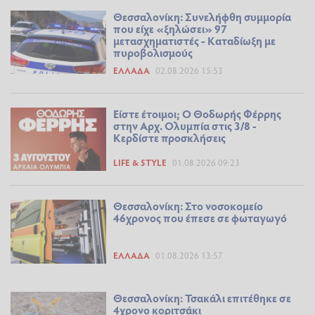
Θεσσαλονίκη: Συνελήφθη συμμορία
που είχε «ξηλώσει» 97
μετασχηματιστές - Καταδίωξη με
πυροβολισμούς
ΕΛΛΆΔΑ
02.08.2026 15:53
Είστε έτοιμοι; Ο Θοδωρής Φέρρης
στην Αρχ. Ολυμπία στις 3/8 -
Κερδίστε προσκλήσεις
LIFE & STYLE
01.08.2026 09:23
Θεσσαλονίκη: Στο νοσοκομείο
46χρονος που έπεσε σε φωταγωγό
ΕΛΛΆΔΑ
01.08.2026 13:57
Θεσσαλονίκη: Τσακάλι επιτέθηκε σε
4χρονο κοριτσάκι