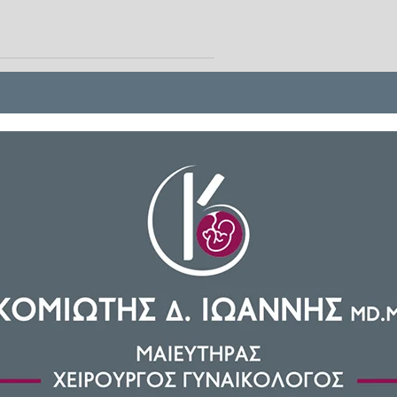
 να σου αφαιρεθεί για μικρό ή