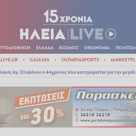
Α
ΠΟΛΙΤΙΚΑ
ΑΥΤΟΔΙΟΙΚΗΣΗ
ΕΛΛΑΔΑ
ΚΟΣΜΟΣ
ΟΙΚΟΝ
ΚΑΙΡΟΣ
ΑΥΤΟΔΙΟΙΚΗΣΗ
ΕΛΛΑΔΑ
ΚΟΣΜΟΣ
ΟΙΚΟΝΟΜΙΑ
ΠΟΛΙΤΙΣ
ALIVE.GR
GAIA365
OLYMPIASPORTS
MARKETPL
λακές Αγ. Στεφάνου ο 44χρονος που κατηγορείται για την μεγά