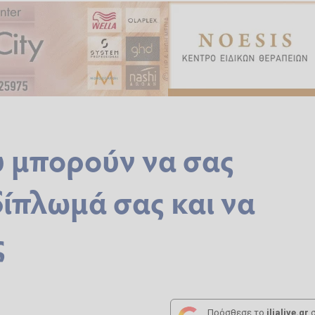
υ μπορούν να σας
δίπλωμά σας και να
ς
Πρόσθεσε το
ilialive.gr
σ