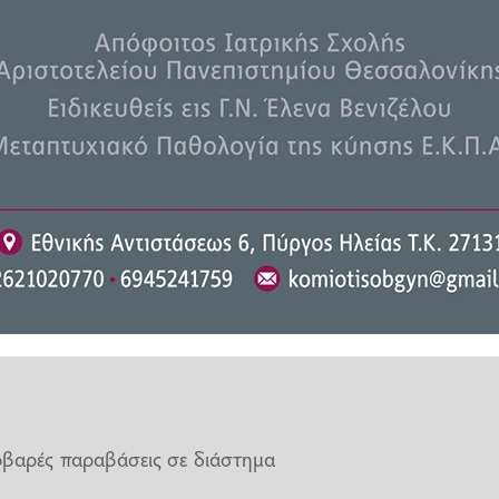
πάντα το δίπλωμα οδήγησης.
ε τον νόμο 5209/2025 και έχει
ην κωδικοποιημένη μορφή του,
δυνη οδική συμπεριφορά.
 οδήγησης και πρέπει να
, η ποινή δεν περιορίζεται μόνο
 μέχρι και στην πλήρη απώλειά
οβαρές παραβάσεις σε διάστημα