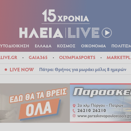
Α
ΠΟΛΙΤΙΚΑ
ΑΥΤΟΔΙΟΙΚΗΣΗ
ΕΛΛΑΔΑ
ΚΟΣΜΟΣ
ΟΙΚΟΝ
ΚΑΙΡΟΣ
ΑΥΤΟΔΙΟΙΚΗΣΗ
ΕΛΛΑΔΑ
ΚΟΣΜΟΣ
ΟΙΚΟΝΟΜΙΑ
ΠΟΛΙΤΙΣ
ALIVE.GR
GAIA365
OLYMPIASPORTS
MARKETPL
LIVE NOW
Πάτρα: Θρήνος για μωράκι μόλις 8 ημερών