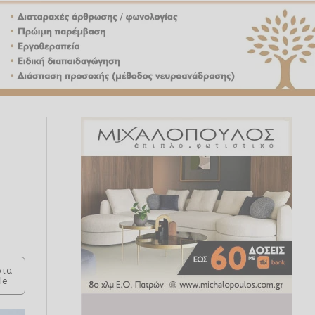
τα
le