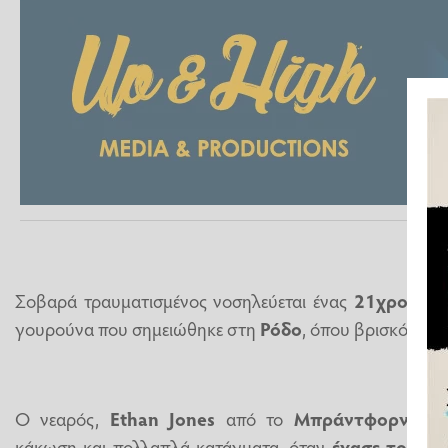
Σοβαρά τραυματισμένος νοσηλεύεται ένας
21χρονος 
γουρούνα που σημειώθηκε στη
Ρόδο
, όπου βρισκόταν γ
Ο νεαρός,
Ethan Jones
από το
Μπράντφορντ
, υ
κάκωση και πολλαπλά κατάγματα, όταν
έχασε τον έλ