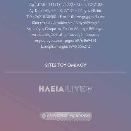
Aρ. Γ.Ε.ΜΗ. 141319425000
Μ.Η.Τ. #242102
•
Αγ. Κυριακής 4
Τ.Κ. 27131
Πύργος Ηλείας
•
•
Τηλ.: 26210 30400
E-mail:
ilialive.gr@gmail.com
•
Ιδιοκτήτρια / Διευθύντρια / Διαχειρίστρια /
Δικαιούχος Ονόματος Τομέα: Δήμητρα Βέλμαχου
Διευθυντής Σύνταξης: Γιάννης Σπυρούνης
Δημοσιογραφικό Τμήμα: 6976 869414
Εμπορικό Τμήμα: 6945 556212
SITES ΤΟΥ ΟΜΙΛΟΥ