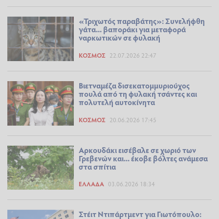
«Τριχωτός παραβάτης»: Συνελήφθη
γάτα... βαποράκι για μεταφορά
ναρκωτικών σε φυλακή
ΚΌΣΜΟΣ
22.07.2026 22:47
Βιετναμέζα δισεκατομμυριούχος
πουλά από τη φυλακή τσάντες και
πολυτελή αυτοκίνητα
ΚΌΣΜΟΣ
20.06.2026 17:45
Αρκουδάκι εισέβαλε σε χωριό των
Γρεβενών και... έκοβε βόλτες ανάμεσα
στα σπίτια
ΕΛΛΆΔΑ
03.06.2026 18:34
Στέιτ Ντιπάρτμεντ για Γιωτόπουλο: