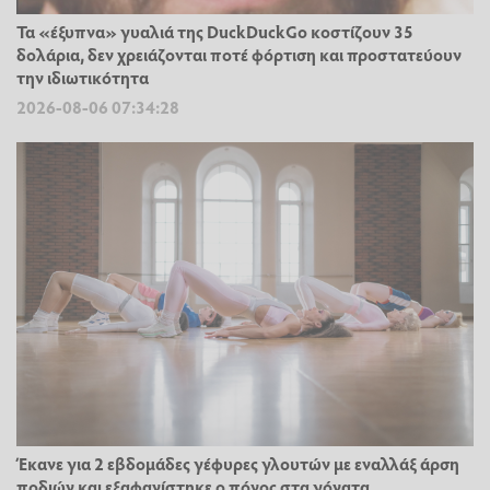
Τα «έξυπνα» γυαλιά της DuckDuckGo κοστίζουν 35
δολάρια, δεν χρειάζονται ποτέ φόρτιση και προστατεύουν
την ιδιωτικότητα
2026-08-06 07:34:28
Έκανε για 2 εβδομάδες γέφυρες γλουτών με εναλλάξ άρση
ποδιών και εξαφανίστηκε ο πόνος στα γόνατα