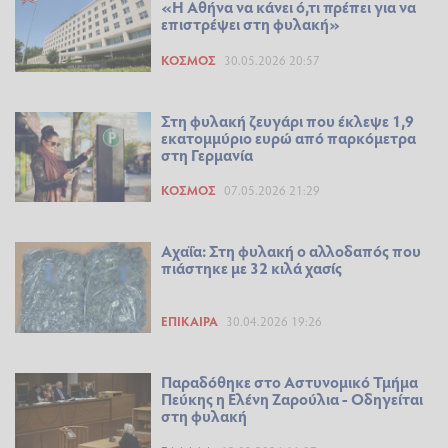
«Η Αθήνα να κάνει ό,τι πρέπει για να
επιστρέψει στη φυλακή»
ΚΌΣΜΟΣ
30.05.2026 20:57
Στη φυλακή ζευγάρι που έκλεψε 1,9
εκατομμύριο ευρώ από παρκόμετρα
στη Γερμανία
ΚΌΣΜΟΣ
07.05.2026 21:29
Αχαΐα: Στη φυλακή ο αλλοδαπός που
πιάστηκε με 32 κιλά χασίς
ΕΠΊΚΑΙΡΑ
30.04.2026 19:26
Παραδόθηκε στο Αστυνομικό Τμήμα
Πεύκης η Ελένη Ζαρούλια - Οδηγείται
στη φυλακή