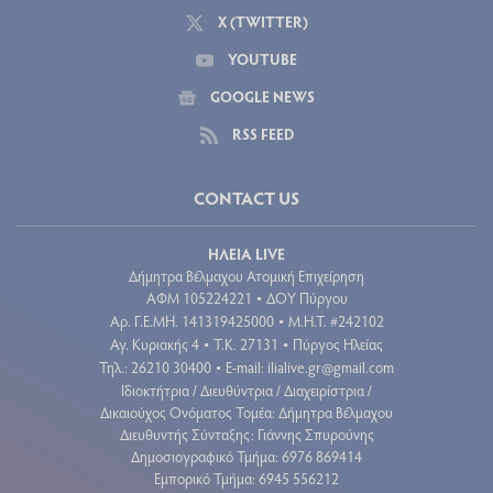
X (TWITTER)
YOUTUBE
GOOGLE NEWS
RSS FEED
CONTACT US
ΗΛΕΙΑ LIVE
Δήμητρα Βέλμαχου Ατομική Επιχείρηση
ΑΦΜ 105224221
ΔΟΥ Πύργου
•
Aρ. Γ.Ε.ΜΗ. 141319425000
Μ.Η.Τ. #242102
•
Αγ. Κυριακής 4
Τ.Κ. 27131
Πύργος Ηλείας
•
•
Τηλ.: 26210 30400
E-mail:
ilialive.gr@gmail.com
•
Ιδιοκτήτρια / Διευθύντρια / Διαχειρίστρια /
Δικαιούχος Ονόματος Τομέα: Δήμητρα Βέλμαχου
Διευθυντής Σύνταξης: Γιάννης Σπυρούνης
Δημοσιογραφικό Τμήμα: 6976 869414
Εμπορικό Τμήμα: 6945 556212