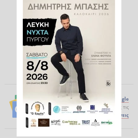
Ακολουθήστε το ilialive.gr στο
Google
News
και μάθετε πρώτοι όλες τις
Ειδήσεις