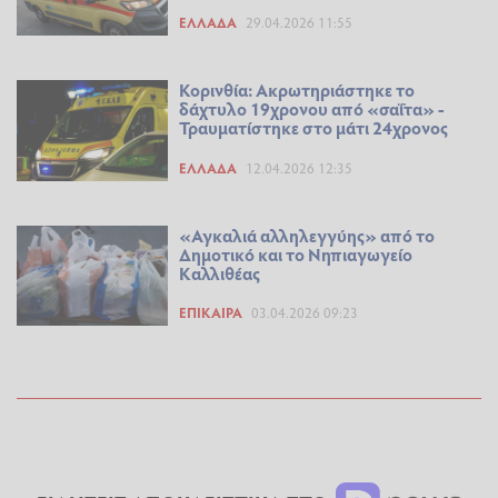
ΕΛΛΆΔΑ
29.04.2026 11:55
Κορινθία: Ακρωτηριάστηκε το
δάχτυλο 19χρονου από «σαΐτα» -
Τραυματίστηκε στο μάτι 24χρονος
ΕΛΛΆΔΑ
12.04.2026 12:35
«Αγκαλιά αλληλεγγύης» από το
Δημοτικό και το Νηπιαγωγείο
Καλλιθέας
ΕΠΊΚΑΙΡΑ
03.04.2026 09:23