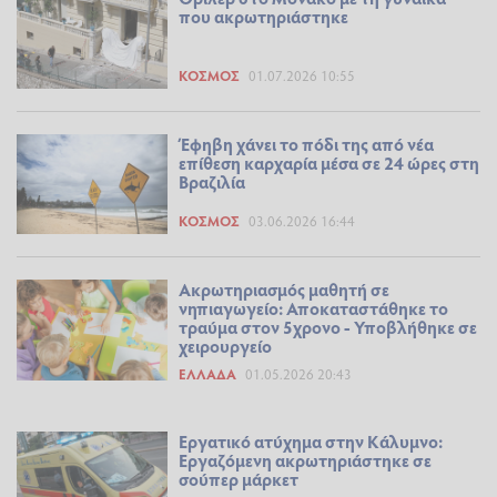
που ακρωτηριάστηκε
ΚΌΣΜΟΣ
01.07.2026 10:55
Έφηβη χάνει το πόδι της από νέα
επίθεση καρχαρία μέσα σε 24 ώρες στη
Βραζιλία
ΚΌΣΜΟΣ
03.06.2026 16:44
Ακρωτηριασμός μαθητή σε
νηπιαγωγείο: Αποκαταστάθηκε το
τραύμα στον 5χρονο - Υποβλήθηκε σε
χειρουργείο
ΕΛΛΆΔΑ
01.05.2026 20:43
Εργατικό ατύχημα στην Κάλυμνο:
Εργαζόμενη ακρωτηριάστηκε σε
σούπερ μάρκετ