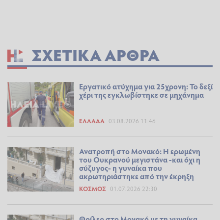
ΣΧΕΤΙΚΆ ΆΡΘΡΑ
Εργατικό ατύχημα για 25χρονη: Το δεξί
χέρι της εγκλωβίστηκε σε μηχάνημα
ΕΛΛΆΔΑ
03.08.2026 11:46
Ανατροπή στο Μονακό: Η ερωμένη
του Ουκρανού μεγιστάνα -και όχι η
σύζυγος- η γυναίκα που
ακρωτηριάστηκε από την έκρηξη
ΚΌΣΜΟΣ
01.07.2026 22:30
Θρίλερ στο Μονακό με τη γυναίκα