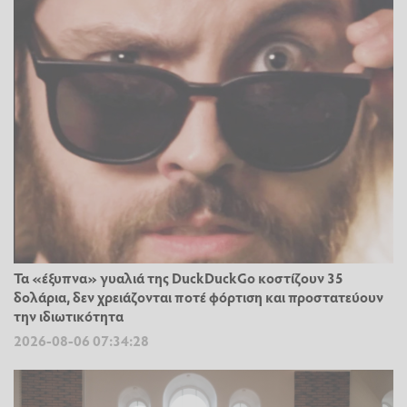
Τα «έξυπνα» γυαλιά της DuckDuckGo κοστίζουν 35
δολάρια, δεν χρειάζονται ποτέ φόρτιση και προστατεύουν
την ιδιωτικότητα
2026-08-06 07:34:28