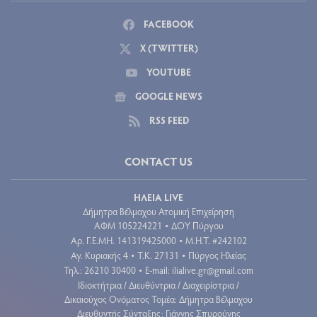
FACEBOOK
X (TWITTER)
YOUTUBE
GOOGLE NEWS
RSS FEED
CONTACT US
ΗΛΕΙΑ LIVE
Δήμητρα Βέλμαχου Ατομική Επιχείρηση
ΑΦΜ 105224221
ΔΟΥ Πύργου
•
Aρ. Γ.Ε.ΜΗ. 141319425000
Μ.Η.Τ. #242102
•
Αγ. Κυριακής 4
Τ.Κ. 27131
Πύργος Ηλείας
•
•
Τηλ.: 26210 30400
E-mail:
ilialive.gr@gmail.com
•
Ιδιοκτήτρια / Διευθύντρια / Διαχειρίστρια /
Δικαιούχος Ονόματος Τομέα: Δήμητρα Βέλμαχου
Διευθυντής Σύνταξης: Γιάννης Σπυρούνης