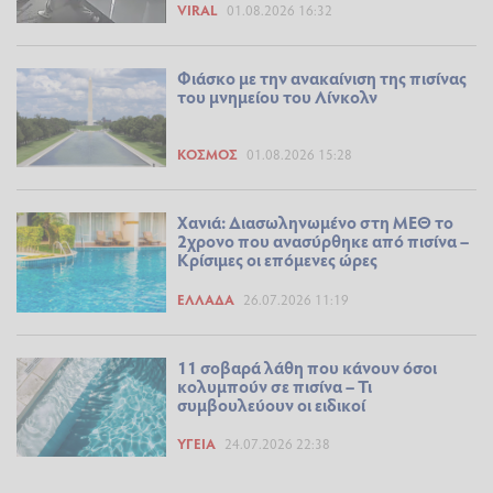
VIRAL
01.08.2026 16:32
Φιάσκο με την ανακαίνιση της πισίνας
του μνημείου του Λίνκολν
ΚΌΣΜΟΣ
01.08.2026 15:28
Χανιά: Διασωληνωμένο στη ΜΕΘ το
2χρονο που ανασύρθηκε από πισίνα –
Κρίσιμες οι επόμενες ώρες
ΕΛΛΆΔΑ
26.07.2026 11:19
11 σοβαρά λάθη που κάνουν όσοι
κολυμπούν σε πισίνα – Τι
συμβουλεύουν οι ειδικοί
ΥΓΕΊΑ
24.07.2026 22:38