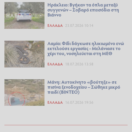
Ηράκλειο: Βγήκαν τα όπλα μεταξύ
συγγενών – Σοβαρό επεισόδιο στη
Βιάννο
ΕΛΛΆΔΑ
23.07.2026 10:14
Λαμία: Φίδι δάγκωσε ηλικιωμένο ενώ
εκτελούσε εργασίες - Μελάνιασε το
χέρι του, νοσηλεύεται στη ΜΕΘ
ΕΛΛΆΔΑ
18.07.2026 13:58
Μάνη: Αυτοκίνητο «βούτηξε» σε
πισίνα ξενοδοχείου – Σώθηκε μικρό
παιδί (ΒΙΝΤΕΟ)
ΕΛΛΆΔΑ
16.07.2026 19:56