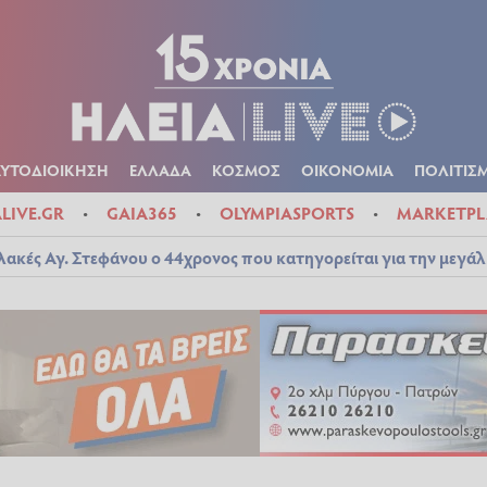
Α
ΠΟΛΙΤΙΚΑ
ΑΥΤΟΔΙΟΙΚΗΣΗ
ΕΛΛΑΔΑ
ΚΟΣΜΟΣ
ΟΙΚΟΝ
ΚΑΙΡΟΣ
ΑΥΤΟΔΙΟΙΚΗΣΗ
ΕΛΛΑΔΑ
ΚΟΣΜΟΣ
ΟΙΚΟΝΟΜΙΑ
ΠΟΛΙΤΙΣ
ALIVE.GR
GAIA365
OLYMPIASPORTS
MARKETPL
λακές Αγ. Στεφάνου ο 44χρονος που κατηγορείται για την μεγά