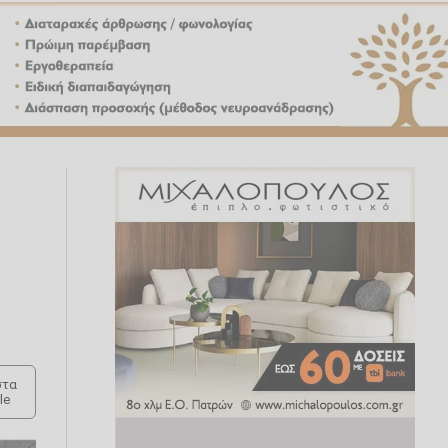
τα
le