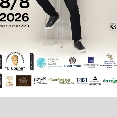
ένας δεύτερος μεταφέρθηκε στο
ου.
υμμένο παρελθόν, για τον λόγο
ιεύθυνση Ασφάλειας Σερρών
.