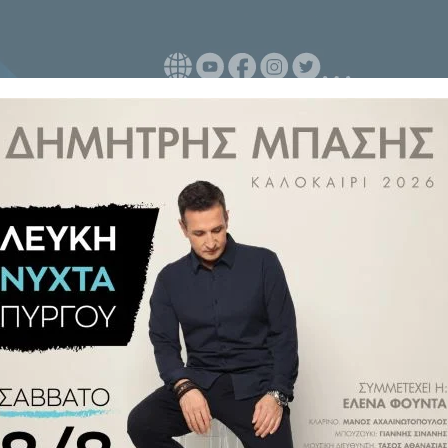
ιγρίτας
στις
Σέρρες
μεταξύ
μένων. Σύμφωνα με τις πρώτες
τούμενο, τελικά τα θύματα της
νάτων είναι, μέχρι στιγμής,