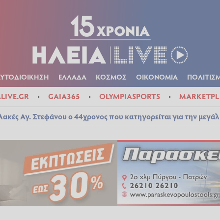
Α
ΠΟΛΙΤΙΚΑ
ΑΥΤΟΔΙΟΙΚΗΣΗ
ΕΛΛΑΔΑ
ΚΟΣΜΟΣ
ΟΙΚΟΝ
ΚΑΙΡΟΣ
ΑΥΤΟΔΙΟΙΚΗΣΗ
ΕΛΛΑΔΑ
ΚΟΣΜΟΣ
ΟΙΚΟΝΟΜΙΑ
ΠΟΛΙΤΙΣ
ALIVE.GR
GAIA365
OLYMPIASPORTS
MARKETPL
λακές Αγ. Στεφάνου ο 44χρονος που κατηγορείται για την μεγά