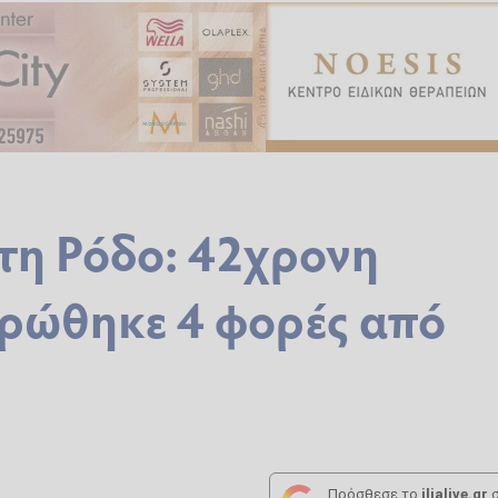
τη Ρόδο: 42χρονη
ιρώθηκε 4 φορές από
Πρόσθεσε το
ilialive.gr
σ