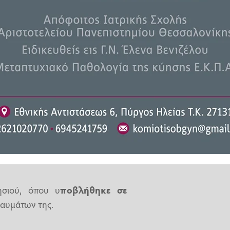
ιδοποιήσει τις Αρχές και να
ν η παθούσα, φροντίζοντας δύο
χεία, η φερόμενη ως δράστιδα
τη συνέχεια οδήγησε τη γυναίκα
αναφέρει η
«Δημοκρατική»
.
, πόδι, θώρακα και πλευρά
.
ε σε δωμάτιο
, αφήνοντάς την
 της κατάστασής της, η γυναίκα
καλέσει το ΕΚΑΒ, γεγονός που
ησιού, όπου υ
ποβλήθηκε σε
αυμάτων της.