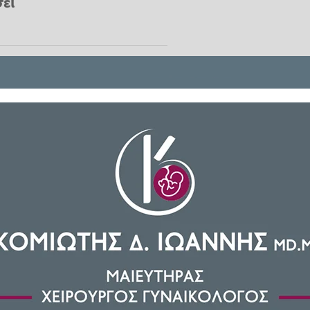
ει
Ρόδο
, όπου μία 42χρονη οικιακή
 με μαχαίρι
που δέχθηκε από