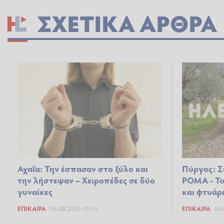
ΣΧΕΤΙΚΆ ΆΡΘΡΑ
Αχαΐα: Την έσπασαν στο ξύλο και
Πύργος: Σ
την λήστεψαν – Χειροπέδες σε δύο
ΡΟΜΑ - Το
γυναίκες
και φτυάρ
ΕΠΊΚΑΙΡΑ
06.08.2026 10:15
ΕΠΊΚΑΙΡΑ
06.