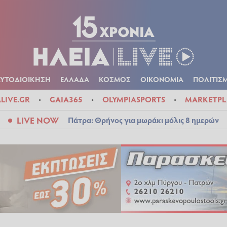
Α
ΠΟΛΙΤΙΚΑ
ΑΥΤΟΔΙΟΙΚΗΣΗ
ΕΛΛΑΔΑ
ΚΟΣΜΟΣ
ΟΙΚΟΝ
ΚΑΙΡΟΣ
ΑΥΤΟΔΙΟΙΚΗΣΗ
ΕΛΛΑΔΑ
ΚΟΣΜΟΣ
ΟΙΚΟΝΟΜΙΑ
ΠΟΛΙΤΙΣ
ALIVE.GR
GAIA365
OLYMPIASPORTS
MARKETPL
LIVE NOW
Πάτρα: Θρήνος για μωράκι μόλις 8 ημερών