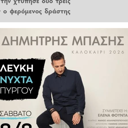
 την χτύπησε δύο τρεις
ν ο φερόμενος δράστης