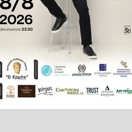
η έγινε το βράδυ της περασμένης
νέφερε ότι έχει δεχτεί πολλά
ο Πόρτο Ράφτη, με την ίδια να
ος του κεφαλιού της.
μήμα γιατί είχε μαζί της και το
Τ. Μαρκοπούλου και κατέθεσε σε
όμως να ζητήσει την ποινική του