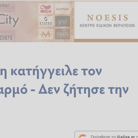
η κατήγγειλε τον
αρμό - Δεν ζήτησε την
Πρόσθεσε το
ilialive.gr
σ