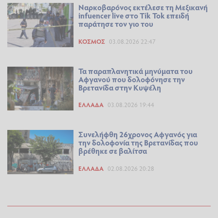
Ναρκοβαρόνος εκτέλεσε τη Μεξικανή
infuencer live στο Tik Tok επειδή
παράτησε τον γιο του
ΚΌΣΜΟΣ
03.08.2026 22:47
Τα παραπλανητικά μηνύματα του
Αφγανού που δολοφόνησε την
Βρετανίδα στην Κυψέλη
ΕΛΛΆΔΑ
03.08.2026 19:44
Συνελήφθη 26χρονος Αφγανός για
την δολοφονία της Βρετανίδας που
βρέθηκε σε βαλίτσα
ΕΛΛΆΔΑ
02.08.2026 20:28