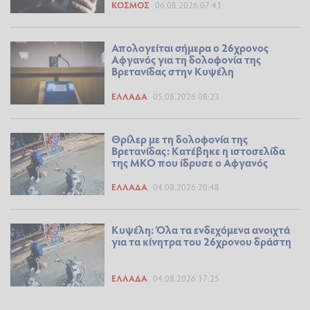
ΚΌΣΜΟΣ
06.08.2026 07:43
Απολογείται σήμερα ο 26χρονος
Αφγανός για τη δολοφονία της
Βρετανίδας στην Κυψέλη
ΕΛΛΆΔΑ
05.08.2026 08:23
Θρίλερ με τη δολοφονία της
Βρετανίδας: Κατέβηκε η ιστοσελίδα
της ΜΚΟ που ίδρυσε ο Αφγανός
ΕΛΛΆΔΑ
04.08.2026 20:48
Κυψέλη: Όλα τα ενδεχόμενα ανοιχτά
για τα κίνητρα του 26χρονου δράστη
ΕΛΛΆΔΑ
04.08.2026 17:25