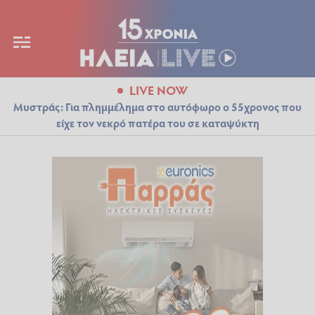
LIVE NOW
Μυστράς: Για πλημμέλημα στο αυτόφωρο ο 55χρονος που
είχε τον νεκρό πατέρα του σε καταψύκτη