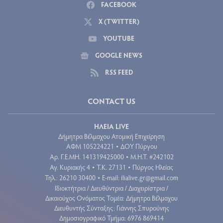
FACEBOOK
X (TWITTER)
YOUTUBE
GOOGLE NEWS
RSS FEED
CONTACT US
ΗΛΕΙΑ LIVE
Δήμητρα Βέλμαχου Ατομική Επιχείρηση
ΑΦΜ 105224221
ΔΟΥ Πύργου
•
Aρ. Γ.Ε.ΜΗ. 141319425000
Μ.Η.Τ. #242102
•
Αγ. Κυριακής 4
Τ.Κ. 27131
Πύργος Ηλείας
•
•
Τηλ.: 26210 30400
E-mail:
ilialive.gr@gmail.com
•
Ιδιοκτήτρια / Διευθύντρια / Διαχειρίστρια /
Δικαιούχος Ονόματος Τομέα: Δήμητρα Βέλμαχου
Διευθυντής Σύνταξης: Γιάννης Σπυρούνης
Δημοσιογραφικό Τμήμα: 6976 869414