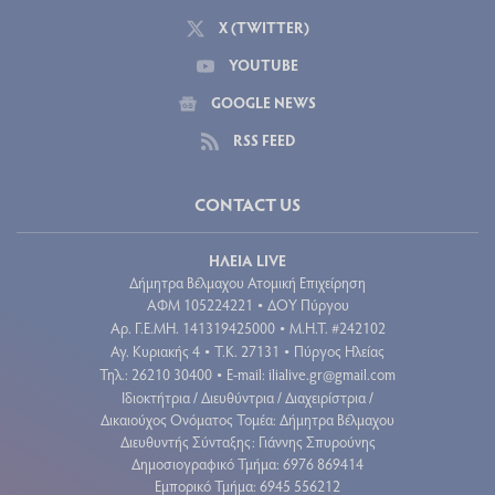
X (TWITTER)
YOUTUBE
GOOGLE NEWS
RSS FEED
CONTACT US
ΗΛΕΙΑ LIVE
Δήμητρα Βέλμαχου Ατομική Επιχείρηση
ΑΦΜ 105224221
ΔΟΥ Πύργου
•
Aρ. Γ.Ε.ΜΗ. 141319425000
Μ.Η.Τ. #242102
•
Αγ. Κυριακής 4
Τ.Κ. 27131
Πύργος Ηλείας
•
•
Τηλ.: 26210 30400
E-mail:
ilialive.gr@gmail.com
•
Ιδιοκτήτρια / Διευθύντρια / Διαχειρίστρια /
Δικαιούχος Ονόματος Τομέα: Δήμητρα Βέλμαχου
Διευθυντής Σύνταξης: Γιάννης Σπυρούνης
Δημοσιογραφικό Τμήμα: 6976 869414
Εμπορικό Τμήμα: 6945 556212