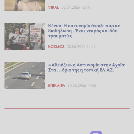
VIRAL
03.07.2026 15:10
Κένυα: Η αστυνομία άνοιξε πυρ σε
διαδήλωση - Ένας νεκρός και δύο
τραυματίες
ΚΌΣΜΟΣ
30.06.2026 22:50
«Αδειάζει» η Αστυνομία στην Αχαΐα:
Στα …όρια της η τοπική ΕΛ.ΑΣ.
ΕΠΊΚΑΙΡΑ
30.06.2026 11:56