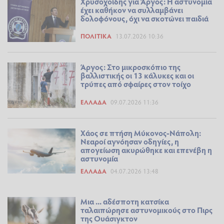
Χρυσοχοΐδης για Άργος: Η αστυνομία
έχει καθήκον να συλλαμβάνει
δολοφόνους, όχι να σκοτώνει παιδιά
ΠΟΛΙΤΙΚΆ
13.07.2026 10:36
Άργος: Στο μικροσκόπιο της
βαλλιστικής οι 13 κάλυκες και οι
τρύπες από σφαίρες στον τοίχο
ΕΛΛΆΔΑ
09.07.2026 11:36
Χάος σε πτήση Μύκονος-Νάπολη:
Νεαροί αγνόησαν οδηγίες, η
απογείωση ακυρώθηκε και επενέβη η
αστυνομία
ΕΛΛΆΔΑ
04.07.2026 13:48
Μια ... αδέσποτη κατσίκα
ταλαιπώρησε αστυνομικούς στο Πιρς
της Ουάσιγκτον