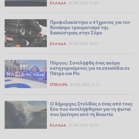
ΕΛΛΆΔΑ
05.08.2026 12:05
Προφυλακίστηκε ο 41χρονος για τον
θανάσιμο τραυματισμό της
διασώστριας στην Σύρο
ΕΛΛΆΔΑ
04.08.2026 18:07
Πύργος: Συνελήφθη ένας ακόμα
κατηγορούμενος για τα επεισόδια σε
Πάτρα και Ρίο
ΕΠΊΚΑΙΡΑ
04.08.2026 11:15
Ο δήμαρχος Στυλίδας ο ένας από τους
δύο που συνελήφθησαν για τη φωτιά
που ξεκίνησε από τη Βοιωτία
ΕΛΛΆΔΑ
03.08.2026 18:55