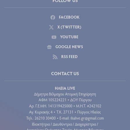
FOLLOW US
FACEBOOK
X (TWITTER)
YOUTUBE
GOOGLE NEWS
RSS FEED
CONTACT US
ΗΛΕΙΑ LIVE
Δήμητρα Βέλμαχου Ατομική Επιχείρηση
ΑΦΜ 105224221
ΔΟΥ Πύργου
•
Aρ. Γ.Ε.ΜΗ. 141319425000
Μ.Η.Τ. #242102
•
Αγ. Κυριακής 4
Τ.Κ. 27131
Πύργος Ηλείας
•
•
Τηλ.: 26210 30400
E-mail:
ilialive.gr@gmail.com
•
Ιδιοκτήτρια / Διευθύντρια / Διαχειρίστρια /
Δικαιούχος Ονόματος Τομέα: Δήμητρα Βέλμαχου