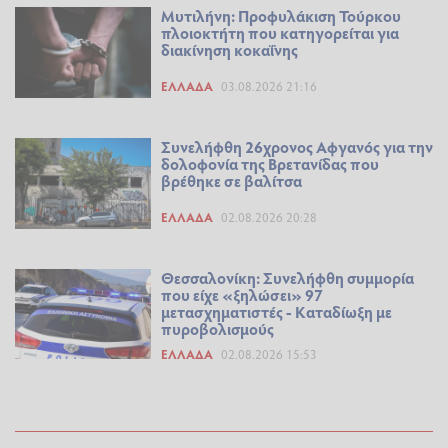
Μυτιλήνη: Προφυλάκιση Τούρκου
πλοιοκτήτη που κατηγορείται για
διακίνηση κοκαΐνης
ΕΛΛΆΔΑ
03.08.2026 21:16
Συνελήφθη 26χρονος Αφγανός για την
δολοφονία της Βρετανίδας που
βρέθηκε σε βαλίτσα
ΕΛΛΆΔΑ
02.08.2026 20:28
Θεσσαλονίκη: Συνελήφθη συμμορία
που είχε «ξηλώσει» 97
μετασχηματιστές - Καταδίωξη με
πυροβολισμούς
ΕΛΛΆΔΑ
02.08.2026 15:53