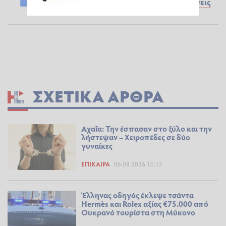
Ειδήσεις
ΣΧΕΤΙΚΆ ΆΡΘΡΑ
Αχαΐα: Την έσπασαν στο ξύλο και την
λήστεψαν – Χειροπέδες σε δύο
γυναίκες
ΕΠΊΚΑΙΡΑ
06.08.2026 10:15
Έλληνας οδηγός έκλεψε τσάντα
Hermès και Rolex αξίας €75.000 από
Ουκρανό τουρίστα στη Μύκονο