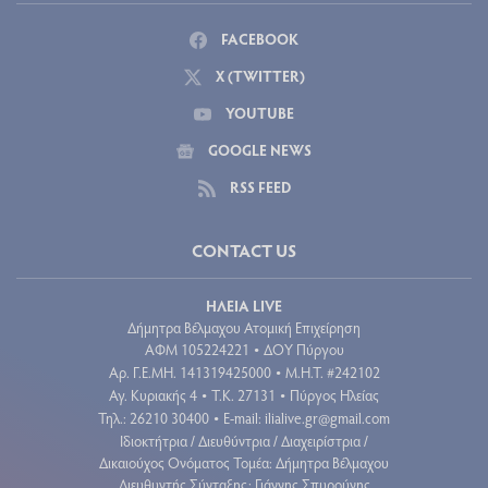
FACEBOOK
X (TWITTER)
YOUTUBE
GOOGLE NEWS
RSS FEED
CONTACT US
ΗΛΕΙΑ LIVE
Δήμητρα Βέλμαχου Ατομική Επιχείρηση
ΑΦΜ 105224221
ΔΟΥ Πύργου
•
Aρ. Γ.Ε.ΜΗ. 141319425000
Μ.Η.Τ. #242102
•
Αγ. Κυριακής 4
Τ.Κ. 27131
Πύργος Ηλείας
•
•
Τηλ.: 26210 30400
E-mail:
ilialive.gr@gmail.com
•
Ιδιοκτήτρια / Διευθύντρια / Διαχειρίστρια /
Δικαιούχος Ονόματος Τομέα: Δήμητρα Βέλμαχου
Διευθυντής Σύνταξης: Γιάννης Σπυρούνης