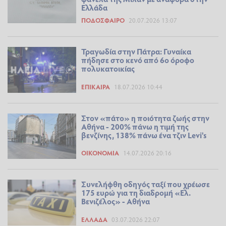
Ελλάδα
ΠΟΔΌΣΦΑΙΡΟ
20.07.2026 13:07
Τραγωδία στην Πάτρα: Γυναίκα
πήδησε στο κενό από 6ο όροφο
πολυκατοικίας
ΕΠΊΚΑΙΡΑ
18.07.2026 10:44
Στον «πάτο» η ποιότητα ζωής στην
Αθήνα - 200% πάνω η τιμή της
βενζίνης, 138% πάνω ένα τζιν Levi's
ΟΙΚΟΝΟΜΊΑ
14.07.2026 20:16
Συνελήφθη οδηγός ταξί που χρέωσε
175 ευρώ για τη διαδρομή «Ελ.
Βενιζέλος» - Αθήνα
ΕΛΛΆΔΑ
03.07.2026 22:07