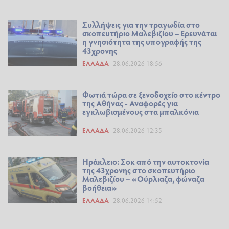
Συλλήψεις για την τραγωδία στο
σκοπευτήριο Μαλεβιζίου – Ερευνάται
η γνησιότητα της υπογραφής της
43χρονης
ΕΛΛΆΔΑ
28.06.2026 18:56
Φωτιά τώρα σε ξενοδοχείο στο κέντρο
της Αθήνας - Αναφορές για
εγκλωβισμένους στα μπαλκόνια
ΕΛΛΆΔΑ
28.06.2026 12:35
Ηράκλειο: Σοκ από την αυτοκτονία
της 43χρονης στο σκοπευτήριο
Μαλεβιζίου – «Oύρλιαζα, φώναζα
βοήθεια»
ΕΛΛΆΔΑ
28.06.2026 14:52