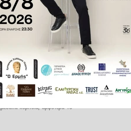
βώς, προσήλθαν μέσω ΕΚΑΒ στο
μεδαπά κορίτσια, αμφότερα 16