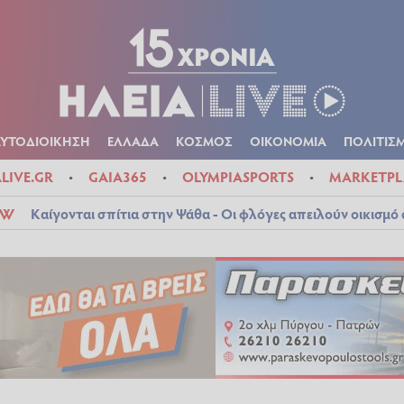
Α
ΠΟΛΙΤΙΚΑ
ΑΥΤΟΔΙΟΙΚΗΣΗ
ΕΛΛΑΔΑ
ΚΟΣΜΟΣ
ΟΙΚΟΝ
ΚΑΙΡΟΣ
ΑΥΤΟΔΙΟΙΚΗΣΗ
ΕΛΛΑΔΑ
ΚΟΣΜΟΣ
ΟΙΚΟΝΟΜΙΑ
ΠΟΛΙΤΙΣ
ALIVE.GR
GAIA365
OLYMPIASPORTS
MARKETPL
OW
Καίγονται σπίτια στην Ψάθα - Οι φλόγες απειλούν οικισμ