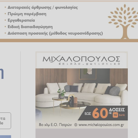
η
τα
le