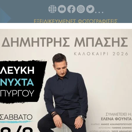
ης που επέζησε της πτώσης από
ανακοινωθέν του νοσοκομείου
ε να διακομιστεί στο ΚΑΤ.
υπέστη ανακοπή και οι γιατροί
ώρα.