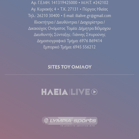
Aρ. Γ.Ε.ΜΗ. 141319425000
Μ.Η.Τ. #242102
•
Αγ. Κυριακής 4
Τ.Κ. 27131
Πύργος Ηλείας
•
•
Τηλ.: 26210 30400
E-mail:
ilialive.gr@gmail.com
•
Ιδιοκτήτρια / Διευθύντρια / Διαχειρίστρια /
Δικαιούχος Ονόματος Τομέα: Δήμητρα Βέλμαχου
Διευθυντής Σύνταξης: Γιάννης Σπυρούνης
Δημοσιογραφικό Τμήμα: 6976 869414
Εμπορικό Τμήμα: 6945 556212
SITES ΤΟΥ ΟΜΙΛΟΥ