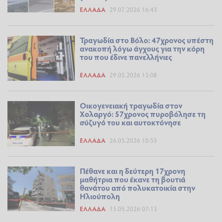
ΕΛΛΆΔΑ
29.07.2026 16:43
Τραγωδία στο Βόλο: 47χρονος υπέστη
ανακοπή λόγω άγχους για την κόρη
του που έδινε πανελλήνιες
ΕΛΛΆΔΑ
29.05.2026 13:08
Οικογενειακή τραγωδία στον
Χολαργό: 57χρονος πυροβόλησε τη
σύζυγό του και αυτοκτόνησε
ΕΛΛΆΔΑ
26.05.2026 10:55
Πέθανε και η δεύτερη 17χρονη
μαθήτρια που έκανε τη βουτιά
θανάτου από πολυκατοικία στην
Ηλιούπολη
ΕΛΛΆΔΑ
15.05.2026 07:13