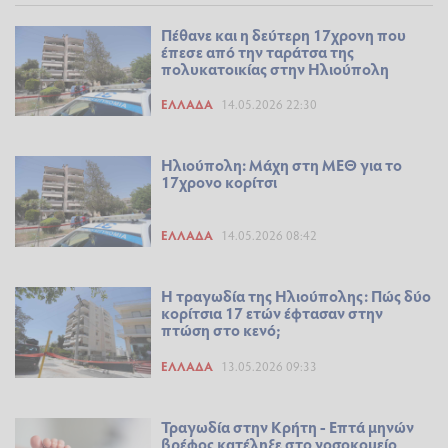
Πέθανε και η δεύτερη 17χρονη που
έπεσε από την ταράτσα της
πολυκατοικίας στην Ηλιούπολη
ΕΛΛΆΔΑ
14.05.2026 22:30
Ηλιούπολη: Μάχη στη ΜΕΘ για το
17χρονο κορίτσι
ΕΛΛΆΔΑ
14.05.2026 08:42
Η τραγωδία της Ηλιούπολης: Πώς δύο
κορίτσια 17 ετών έφτασαν στην
πτώση στο κενό;
ΕΛΛΆΔΑ
13.05.2026 09:33
Τραγωδία στην Κρήτη - Επτά μηνών
βρέφος κατέληξε στο νοσοκομείο