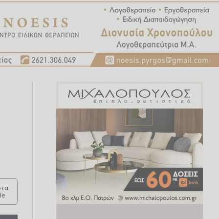
τα
le