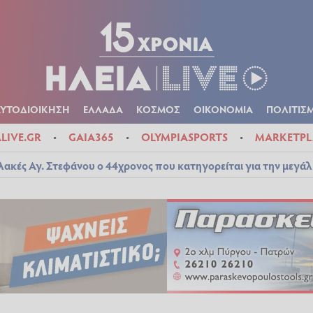
Α
ΠΟΛΙΤΙΚΑ
ΑΥΤΟΔΙΟΙΚΗΣΗ
ΕΛΛΑΔΑ
ΚΟΣΜΟΣ
ΟΙΚΟΝ
ΚΑΙΡΟΣ
ΑΥΤΟΔΙΟΙΚΗΣΗ
ΕΛΛΑΔΑ
ΚΟΣΜΟΣ
ΟΙΚΟΝΟΜΙΑ
ΠΟΛΙΤΙΣ
ALIVE.GR
GAIA365
OLYMPIASPORTS
MARKETPL
λακές Αγ. Στεφάνου ο 44χρονος που κατηγορείται για την μεγά