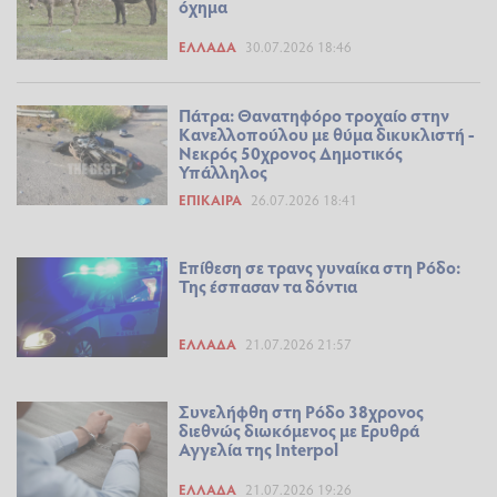
όχημα
ΕΛΛΆΔΑ
30.07.2026 18:46
Πάτρα: Θανατηφόρο τροχαίο στην
Κανελλοπούλου με θύμα δικυκλιστή -
Νεκρός 50χρονος Δημοτικός
Υπάλληλος
ΕΠΊΚΑΙΡΑ
26.07.2026 18:41
Eπίθεση σε τρανς γυναίκα στη Ρόδο:
Της έσπασαν τα δόντια
ΕΛΛΆΔΑ
21.07.2026 21:57
Συνελήφθη στη Ρόδο 38χρονος
διεθνώς διωκόμενος με Ερυθρά
Αγγελία της Interpol
ΕΛΛΆΔΑ
21.07.2026 19:26