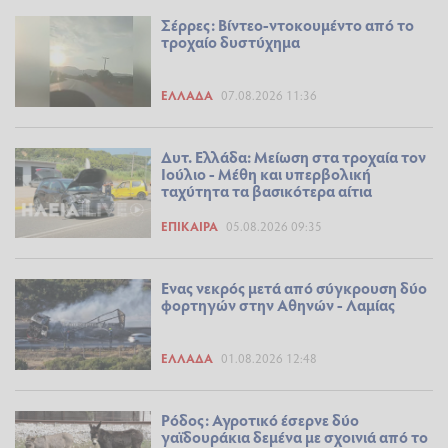
Σέρρες: Βίντεο-ντοκουμέντο από το
τροχαίο δυστύχημα
ΕΛΛΆΔΑ
07.08.2026 11:36
Δυτ. Ελλάδα: Μείωση στα τροχαία τον
Ιούλιο - Μέθη και υπερβολική
ταχύτητα τα βασικότερα αίτια
ΕΠΊΚΑΙΡΑ
05.08.2026 09:35
Ενας νεκρός μετά από σύγκρουση δύο
φορτηγών στην Αθηνών - Λαμίας
ΕΛΛΆΔΑ
01.08.2026 12:48
Ρόδος: Αγροτικό έσερνε δύο
γαϊδουράκια δεμένα με σχοινιά από το