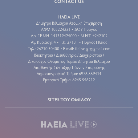
CONTACT US
ΗΛΕΙΑ LIVE
Δήμητρα Βέλμαχου Ατομική Επιχείρηση
ΑΦΜ 105224221
ΔΟΥ Πύργου
•
Aρ. Γ.Ε.ΜΗ. 141319425000
Μ.Η.Τ. #242102
•
Αγ. Κυριακής 4
Τ.Κ. 27131
Πύργος Ηλείας
•
•
Τηλ.: 26210 30400
E-mail:
ilialive.gr@gmail.com
•
Ιδιοκτήτρια / Διευθύντρια / Διαχειρίστρια /
Δικαιούχος Ονόματος Τομέα: Δήμητρα Βέλμαχου
Διευθυντής Σύνταξης: Γιάννης Σπυρούνης
Δημοσιογραφικό Τμήμα: 6976 869414
Εμπορικό Τμήμα: 6945 556212
SITES ΤΟΥ ΟΜΙΛΟΥ