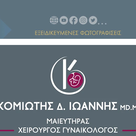
 προχωρήσουν στην έκδοση των
ϊκό κανονισμό, αν θέλουν να
ειάζονται διαβατήριο για τις
γούστου δεν θα γίνονται δεκτές