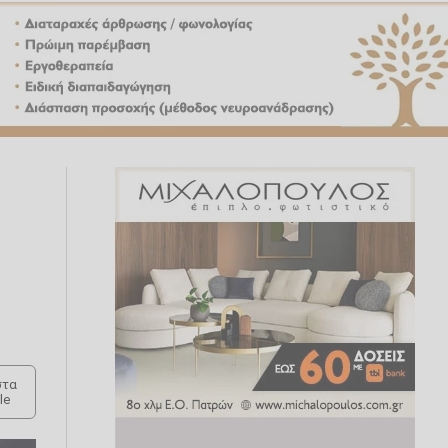
τα
le