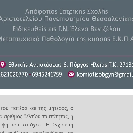
 από τις παλιές αστυνομικές
στικά και βελτιώσεις. Αρχικά η
ς πιστωτικής κάρτας (ID-1), ενώ
ρβονικό), το οποίο προσφέρει
του πατέρα και της μητέρας, ο
 ο αριθμός δελτίου ταυτότητας, η
ραφή του κατόχου. Η έγχρωμη
ή ανάλυση, περιλαμβάνει και