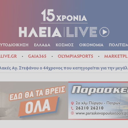
Α
ΠΟΛΙΤΙΚΑ
ΑΥΤΟΔΙΟΙΚΗΣΗ
ΕΛΛΑΔΑ
ΚΟΣΜΟΣ
ΟΙΚΟΝ
ΚΑΙΡΟΣ
ΑΥΤΟΔΙΟΙΚΗΣΗ
ΕΛΛΑΔΑ
ΚΟΣΜΟΣ
ΟΙΚΟΝΟΜΙΑ
ΠΟΛΙΤΙΣ
ALIVE.GR
GAIA365
OLYMPIASPORTS
MARKETPL
λακές Αγ. Στεφάνου ο 44χρονος που κατηγορείται για την μεγά