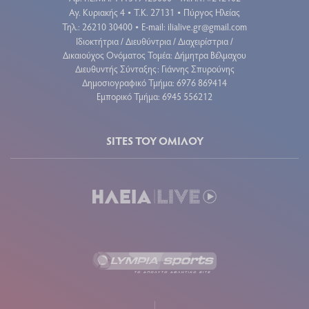
Αγ. Κυριακής 4
Τ.Κ. 27131
Πύργος Ηλείας
•
•
Τηλ.: 26210 30400
E-mail:
ilialive.gr@gmail.com
•
Ιδιοκτήτρια / Διευθύντρια / Διαχειρίστρια /
Δικαιούχος Ονόματος Τομέα: Δήμητρα Βέλμαχου
Διευθυντής Σύνταξης: Γιάννης Σπυρούνης
Δημοσιογραφικό Τμήμα: 6976 869414
Εμπορικό Τμήμα: 6945 556212
SITES ΤΟΥ ΟΜΙΛΟΥ