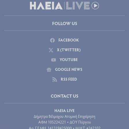
FOLLOW US
FACEBOOK
X (TWITTER)
YOUTUBE
GOOGLE NEWS
RSS FEED
CONTACT US
ΗΛΕΙΑ LIVE
Δήμητρα Βέλμαχου Ατομική Επιχείρηση
ΑΦΜ 105224221
ΔΟΥ Πύργου
•
Aρ. Γ.Ε.ΜΗ. 141319425000
Μ.Η.Τ. #242102
•