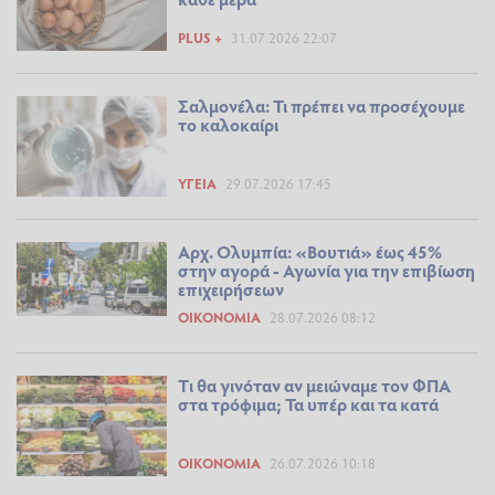
PLUS +
31.07.2026 22:07
Σαλμονέλα: Τι πρέπει να προσέχουμε
το καλοκαίρι
ΥΓΕΊΑ
29.07.2026 17:45
Αρχ. Ολυμπία: «Βουτιά» έως 45%
στην αγορά - Αγωνία για την επιβίωση
επιχειρήσεων
ΟΙΚΟΝΟΜΊΑ
28.07.2026 08:12
Tι θα γινόταν αν μειώναμε τον ΦΠΑ
στα τρόφιμα; Τα υπέρ και τα κατά
ΟΙΚΟΝΟΜΊΑ
26.07.2026 10:18