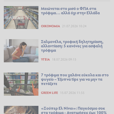
Μειώνεται στο μισό ο ΦΠΑ στα
τρόφιμα… αλλά όχι στην Ελλάδα
ΟΙΚΟΝΟΜΊΑ
21.07.2026 10:24
Σαλμονέλα, τροφική δηλητηρίαση,
αλλαντίαση: 5 κανόνες για ασφαλή
τρόφιμα
ΥΓΕΊΑ
18.07.2026 09:15
7 τρόφιμα που χαλάνε εύκολα και στο
ψυγείο – Έξυπνα tips για να μην τα
πετάξετε
GREEN LIFE
15.07.2026 11:55
«Σούπερ Ελ Νίνιο»: Παγκόσμιο σοκ
στα τρόφιμα - Ανατιμήσεις έως 100%