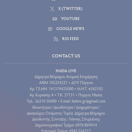
X (TWITTER)
YOUTUBE
GOOGLE NEWS
RSS FEED
CONTACT US
ΗΛΕΙΑ LIVE
Δήμητρα Βέλμαχου Ατομική Επιχείρηση
ΑΦΜ 105224221
ΔΟΥ Πύργου
•
Aρ. Γ.Ε.ΜΗ. 141319425000
Μ.Η.Τ. #242102
•
Αγ. Κυριακής 4
Τ.Κ. 27131
Πύργος Ηλείας
•
•
Τηλ.: 26210 30400
E-mail:
ilialive.gr@gmail.com
•
Ιδιοκτήτρια / Διευθύντρια / Διαχειρίστρια /
Δικαιούχος Ονόματος Τομέα: Δήμητρα Βέλμαχου
Διευθυντής Σύνταξης: Γιάννης Σπυρούνης
Δημοσιογραφικό Τμήμα: 6976 869414
Εμπορικό Τμήμα: 6945 556212