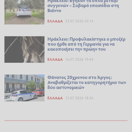
Ηράκλειο: Βγήκαν τα όπλα μεταξύ
συγγενών – Σοβαρό επεισόδιο στη
Βιάννο
ΕΛΛΆΔΑ
23.07.2026 10:14
Ηράκλειο: Προφυλακίστηκε ο μποξέρ
που ήρθε από τη Γερμανία για να
κακοποιήσει την πρώην του
ΕΛΛΆΔΑ
16.07.2026 19:44
Θάνατος 20χρονου στο Άργος:
Αναβαθμίζεται το κατηγορητήριο των
δύο αστυνομικών
ΕΛΛΆΔΑ
12.07.2026 18:56