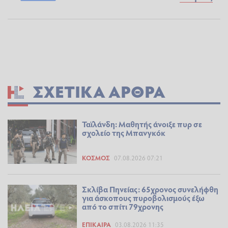
ΣΧΕΤΙΚΆ ΆΡΘΡΑ
Ταϊλάνδη: Μαθητής άνοιξε πυρ σε
σχολείο της Μπανγκόκ
ΚΌΣΜΟΣ
07.08.2026 07:21
Σκλίβα Πηνείας: 65χρονος συνελήφθη
για άσκοπους πυροβολισμούς έξω
από το σπίτι 79χρονης
ΕΠΊΚΑΙΡΑ
03.08.2026 11:35