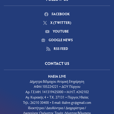
FACEBOOK
X (TWITTER)
YOUTUBE
GOOGLE NEWS
RSS FEED
CONTACT US
ΗΛΕΙΑ LIVE
Δήμητρα Βέλμαχου Ατομική Επιχείρηση
ΑΦΜ 105224221
ΔΟΥ Πύργου
•
Aρ. Γ.Ε.ΜΗ. 141319425000
Μ.Η.Τ. #242102
•
Αγ. Κυριακής 4
Τ.Κ. 27131
Πύργος Ηλείας
•
•
Τηλ.: 26210 30400
E-mail:
ilialive.gr@gmail.com
•
Ιδιοκτήτρια / Διευθύντρια / Διαχειρίστρια /
Δικαιούχος Ονόματος Τομέα: Δήμητρα Βέλμαχου