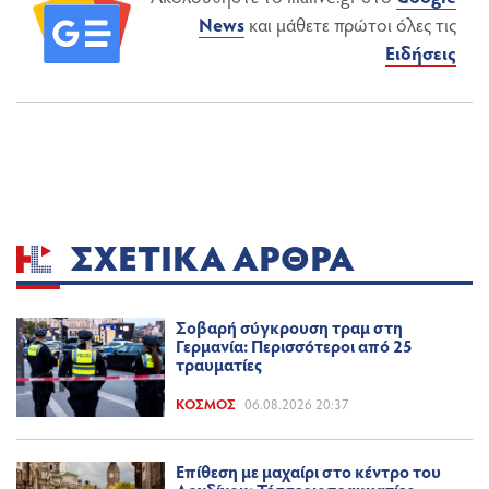
News
και μάθετε πρώτοι όλες τις
Ειδήσεις
ΣΧΕΤΙΚΆ ΆΡΘΡΑ
Σοβαρή σύγκρουση τραμ στη
Γερμανία: Περισσότεροι από 25
τραυματίες
ΚΌΣΜΟΣ
06.08.2026 20:37
Επίθεση με μαχαίρι στο κέντρο του