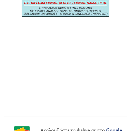
Ακολουθήστε το ilialive.gr στο
Google