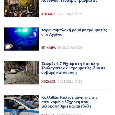
Λονδίνου: Τέσσερις τραυματίες
ΚΌΣΜΟΣ
05.08.2026 22:09
Άγρια συμπλοκή ρομά με τραυματίες
στο Αγρίνιο
ΕΠΊΚΑΙΡΑ
05.08.2026 10:25
Σεισμός 4,7 Ρίχτερ στη Νάπολη:
Τουλάχιστον 21 τραυματίες, δύο σε
σοβαρή κατάσταση
ΚΌΣΜΟΣ
01.08.2026 13:08
Καλλιθέα: Κάλεσε μόνη της την
αστυνομία η 37χρονη που
ξυλοκοπήθηκε και απέβαλε