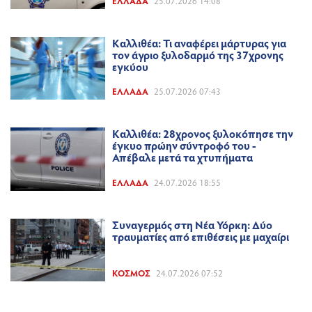
ΕΛΛΆΔΑ
25.07.2026 14:08
Καλλιθέα: Τι αναφέρει μάρτυρας για
τον άγριο ξυλοδαρμό της 37χρονης
εγκύου
ΕΛΛΆΔΑ
25.07.2026 07:43
Καλλιθέα: 28χρονος ξυλοκόπησε την
έγκυο πρώην σύντροφό του -
Απέβαλε μετά τα χτυπήματα
ΕΛΛΆΔΑ
24.07.2026 18:55
Συναγερμός στη Νέα Υόρκη: Δύο
τραυματίες από επιθέσεις με μαχαίρι
ΚΌΣΜΟΣ
24.07.2026 07:52