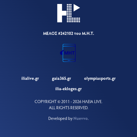
ΜΕΛΟΣ #242102 του Μ.Η.Τ.
ilialive.gr
gaia365.gr
olympiasports.gr
ilia-ekloges.gr
COPYRIGHT © 2011 - 2026 ΗΛΕΙΑ LIVE.
ALL RIGHTS RESERVED.
Developed by
Nuevvo
.