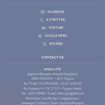
FACEBOOK
X (TWITTER)
YOUTUBE
GOOGLE NEWS
RSS FEED
CONTACT US
ΗΛΕΙΑ LIVE
Δήμητρα Βέλμαχου Ατομική Επιχείρηση
ΑΦΜ 105224221
ΔΟΥ Πύργου
•
Aρ. Γ.Ε.ΜΗ. 141319425000
Μ.Η.Τ. #242102
•
Αγ. Κυριακής 4
Τ.Κ. 27131
Πύργος Ηλείας
•
•
Τηλ.: 26210 30400
E-mail:
ilialive.gr@gmail.com
•
Ιδιοκτήτρια / Διευθύντρια / Διαχειρίστρια /
Δικαιούχος Ονόματος Τομέα: Δήμητρα Βέλμαχου