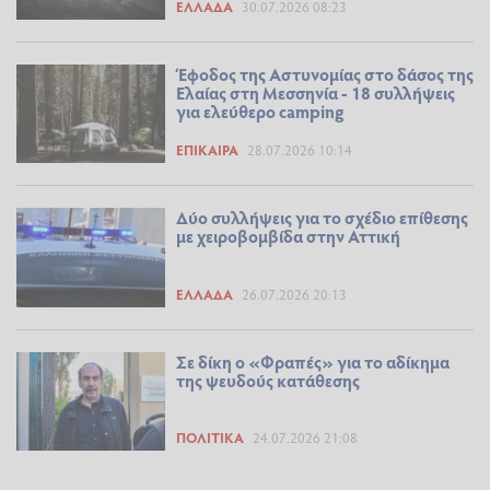
ΕΛΛΆΔΑ
30.07.2026 08:23
Έφοδος της Αστυνομίας στο δάσος της
Ελαίας στη Μεσσηνία - 18 συλλήψεις
για ελεύθερο camping
ΕΠΊΚΑΙΡΑ
28.07.2026 10:14
Δύο συλλήψεις για το σχέδιο επίθεσης
με χειροβομβίδα στην Αττική
ΕΛΛΆΔΑ
26.07.2026 20:13
Σε δίκη ο «Φραπές» για το αδίκημα
της ψευδούς κατάθεσης
ΠΟΛΙΤΙΚΆ
24.07.2026 21:08