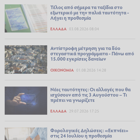
Τέλος από σήμερα τα ταξίδια στο
εξωτερικό με την παλιά ταυτότητα -
Λήγει η προθεσμία
ΕΛΛΆΔΑ
03.08.2026 08:04
Αντίστροφη μέτρηση για τα δύο
στεγαστικά προγράμματα - Πάνω από
15.000 εγκρίσεις δανείων
ΟΙΚΟΝΟΜΊΑ
01.08.2026 14:28
Νέες ταυτότητες: Οι αλλαγές που θα
ισχύσουν από τις 3 Αυγούστου – Τι
πρέπει να γνωρίζετε
ΕΛΛΆΔΑ
29.07.2026 17:25
Φορολογικές Δηλώσεις: «Εκπνέει»
στις 24 Ιουλίου η προθεσμία