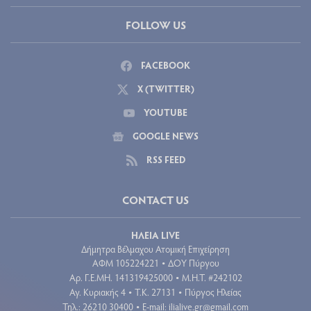
FOLLOW US
FACEBOOK
X (TWITTER)
YOUTUBE
GOOGLE NEWS
RSS FEED
CONTACT US
ΗΛΕΙΑ LIVE
Δήμητρα Βέλμαχου Ατομική Επιχείρηση
ΑΦΜ 105224221
ΔΟΥ Πύργου
•
Aρ. Γ.Ε.ΜΗ. 141319425000
Μ.Η.Τ. #242102
•
Αγ. Κυριακής 4
Τ.Κ. 27131
Πύργος Ηλείας
•
•
Τηλ.: 26210 30400
E-mail:
ilialive.gr@gmail.com
•