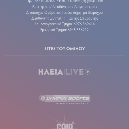
Τηλ.: 26210 30400
E-mail:
ilialive.gr@gmail.com
•
Ιδιοκτήτρια / Διευθύντρια / Διαχειρίστρια /
Δικαιούχος Ονόματος Τομέα: Δήμητρα Βέλμαχου
Διευθυντής Σύνταξης: Γιάννης Σπυρούνης
Δημοσιογραφικό Τμήμα: 6976 869414
Εμπορικό Τμήμα: 6945 556212
SITES ΤΟΥ ΟΜΙΛΟΥ