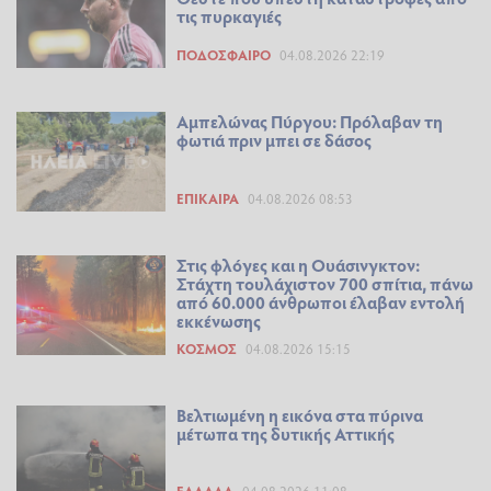
τις πυρκαγιές
ΠΟΔΌΣΦΑΙΡΟ
04.08.2026 22:19
Αμπελώνας Πύργου: Πρόλαβαν τη
φωτιά πριν μπει σε δάσος
ΕΠΊΚΑΙΡΑ
04.08.2026 08:53
Στις φλόγες και η Ουάσινγκτον:
Στάχτη τουλάχιστον 700 σπίτια, πάνω
από 60.000 άνθρωποι έλαβαν εντολή
εκκένωσης
ΚΌΣΜΟΣ
04.08.2026 15:15
Βελτιωμένη η εικόνα στα πύρινα
μέτωπα της δυτικής Αττικής