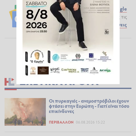
Ακολουθήστε το ilialive.gr στο
Google
News
και μάθετε πρώτοι όλες τις
Ειδήσεις
ΣΧΕΤΙΚΆ ΆΡΘΡΑ
Οι πυρκαγιές - ανεμοστρόβιλοι έχουν
φτάσει στην Ευρώπη - Γιατί είναι τόσο
επικίνδυνες
ΠΕΡΙΒΆΛΛΟΝ
06.08.2026 15:22