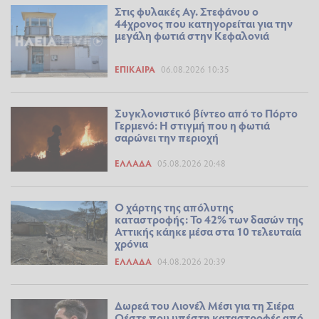
Στις φυλακές Αγ. Στεφάνου ο
44χρονος που κατηγορείται για την
μεγάλη φωτιά στην Κεφαλονιά
ΕΠΊΚΑΙΡΑ
06.08.2026 10:35
Συγκλονιστικό βίντεο από το Πόρτο
Γερμενό: Η στιγμή που η φωτιά
σαρώνει την περιοχή
ΕΛΛΆΔΑ
05.08.2026 20:48
Ο χάρτης της απόλυτης
καταστροφής: Το 42% των δασών της
Αττικής κάηκε μέσα στα 10 τελευταία
χρόνια
ΕΛΛΆΔΑ
04.08.2026 20:39
Δωρεά του Λιονέλ Μέσι για τη Σιέρα
Οέστε που υπέστη καταστροφές από