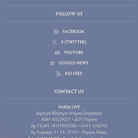
FOLLOW US
FACEBOOK
X (TWITTER)
YOUTUBE
GOOGLE NEWS
RSS FEED
CONTACT US
ΗΛΕΙΑ LIVE
Δήμητρα Βέλμαχου Ατομική Επιχείρηση
ΑΦΜ 105224221
ΔΟΥ Πύργου
•
Aρ. Γ.Ε.ΜΗ. 141319425000
Μ.Η.Τ. #242102
•
Αγ. Κυριακής 4
Τ.Κ. 27131
Πύργος Ηλείας
•
•