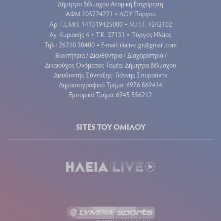
Δήμητρα Βέλμαχου Ατομική Επιχείρηση
ΑΦΜ 105224221
ΔΟΥ Πύργου
•
Aρ. Γ.Ε.ΜΗ. 141319425000
Μ.Η.Τ. #242102
•
Αγ. Κυριακής 4
Τ.Κ. 27131
Πύργος Ηλείας
•
•
Τηλ.: 26210 30400
E-mail:
ilialive.gr@gmail.com
•
Ιδιοκτήτρια / Διευθύντρια / Διαχειρίστρια /
Δικαιούχος Ονόματος Τομέα: Δήμητρα Βέλμαχου
Διευθυντής Σύνταξης: Γιάννης Σπυρούνης
Δημοσιογραφικό Τμήμα: 6976 869414
Εμπορικό Τμήμα: 6945 556212
SITES ΤΟΥ ΟΜΙΛΟΥ