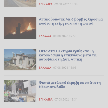
ΕΠΊΚΑΙΡΑ
09.08.2026 13:36
Αττικοβοιωτία: Με 6 βόμβες Χιροσίμα
ισούται η ενέργεια από τη φωτιά
ΕΛΛΆΔΑ
08.08.2026 09:53
Επτά στα 10 κτήρια κρίθηκαν μη
κατοικήσιμα ή επικίνδυνα μετά τις
αυτοψίες στη Δυτ. Αττική
ΕΛΛΆΔΑ
07.08.2026 18:03
Φωτιά μετά από έκρηξη σε σπίτι στη
Νέα Μανωλάδα
ΕΠΊΚΑΙΡΑ
07.08.2026 13:31