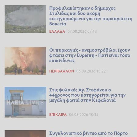
Προφυλακίστηκαν ο δήμαρχος
Στυλίδας και δύο ακόμη
κατηγορούμενοι για την πυρκαγιά στη
Βοιωτία
ΕΛΛΆΔΑ
07.08.2026 07:13
Οι πυρκαγιές - ανεμοστρόβιλοι έχουν
φτάσει στην Ευρώπη - Γιατί είναι τόσο
επικίνδυνες
ΠΕΡΙΒΆΛΛΟΝ
06.08.2026 15:22
Στις φυλακές Αγ. Στεφάνου ο
44χρονος που κατηγορείται για την
μεγάλη φωτιά στην Κεφαλονιά
ΕΠΊΚΑΙΡΑ
06.08.2026 10:35
Συγκλονιστικό βίντεο από το Πόρτο