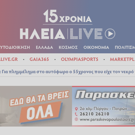
Α
ΠΟΛΙΤΙΚΑ
ΑΥΤΟΔΙΟΙΚΗΣΗ
ΕΛΛΑΔΑ
ΚΟΣΜΟΣ
ΟΙΚΟΝ
ΚΑΙΡΟΣ
ΑΥΤΟΔΙΟΙΚΗΣΗ
ΕΛΛΑΔΑ
ΚΟΣΜΟΣ
ΟΙΚΟΝΟΜΙΑ
ΠΟΛΙΤΙΣ
ALIVE.GR
GAIA365
OLYMPIASPORTS
MARKETPL
 Για πλημμέλημα στο αυτόφωρο ο 55χρονος που είχε τον νεκρό