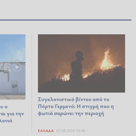
Συγκλονιστικό βίντεο από το
Πόρτο Γερμενό: Η στιγμή που η
υ ο
φωτιά σαρώνει την περιοχή
αι για την
λονιά
ΕΛΛΆΔΑ
05.08.2026 20:48