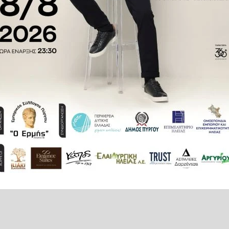
ς σε γειτονικούς χώρους. Όπως
ού έχει εγκλωβιστεί στη ταράτσα,
ν. Η πυροσβεστική επιχειρεί να
αγιάς.