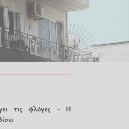
γει τις φλόγες - Η
βίσει