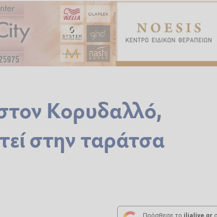
 στον Κορυδαλλό,
στεί στην ταράτσα
Πρόσθεσε το
ilialive.gr
σ