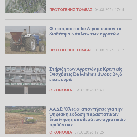
ΠΡΩΤΟΓΕΝΉΣ ΤΟΜΈΑΣ
04.08.2026 17:45
Φυτοπροστασία: Λιγοστεύουν τα
διαθέσιμα «όπλα» των αγροτών
ΠΡΩΤΟΓΕΝΉΣ ΤΟΜΈΑΣ
04.08.2026 13:17
Στήριξη των Αγροτών με Κρατικές
Ενισχύσεις De Minimis ύψους 24,6
εκατ. ευρώ
ΟΙΚΟΝΟΜΊΑ
29.07.2026 15:43
ΑΑΔΕ: Όλες οι απαντήσεις για την
ψηφιακή έκδοση παραστατικών
διακίνησης αποθεμάτων αγροτικών
προϊόντων
ΟΙΚΟΝΟΜΊΑ
27.07.2026 19:26