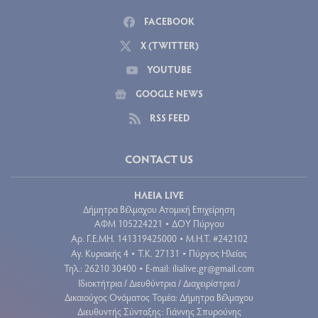
FACEBOOK
X (TWITTER)
YOUTUBE
GOOGLE NEWS
RSS FEED
CONTACT US
ΗΛΕΙΑ LIVE
Δήμητρα Βέλμαχου Ατομική Επιχείρηση
ΑΦΜ 105224221
ΔΟΥ Πύργου
•
Aρ. Γ.Ε.ΜΗ. 141319425000
Μ.Η.Τ. #242102
•
Αγ. Κυριακής 4
Τ.Κ. 27131
Πύργος Ηλείας
•
•
Τηλ.: 26210 30400
E-mail:
ilialive.gr@gmail.com
•
Ιδιοκτήτρια / Διευθύντρια / Διαχειρίστρια /
Δικαιούχος Ονόματος Τομέα: Δήμητρα Βέλμαχου
Διευθυντής Σύνταξης: Γιάννης Σπυρούνης