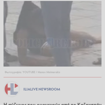
Φωτογραφία: YOUTUBE / Manos Meimarakis
ILIALIVE NEWSROOM
Η σύζυγος του ομογενούς από το Καζακστάν