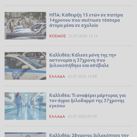
ΗΠΑ: Κάθειρξη 15 ετών σε πατέρα
14χρονου που σκότωσε τέσσερα
άτομα μέσα σε σχολείο
ΚΌΣΜΟΣ
31.07.2026 15:14
Καλλιθέα: Κάλεσε μόνη της την
αστυνομία η 37χρονη που
ξυλοκοπήθηκε και απέβαλε
ΕΛΛΆΔΑ
25.07.2026 14:08
Καλλιθέα: Τι αναφέρει μάρτυρας για
τον άγριο ξυλοδαρμό της 37χρονης
εγκύου
ΕΛΛΆΔΑ
25.07.2026 07:43
Καλλιθέα: 28χρονος ξυλοκόπησε την