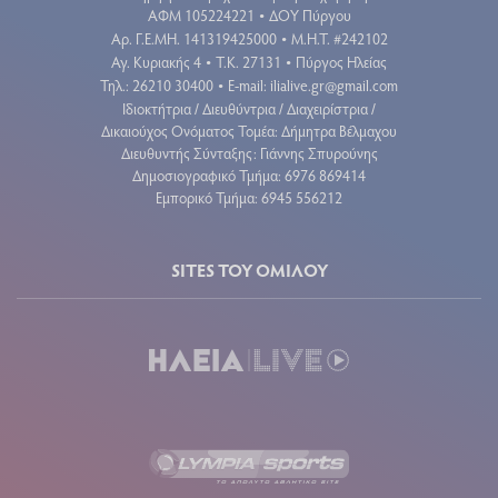
ΑΦΜ 105224221
ΔΟΥ Πύργου
•
Aρ. Γ.Ε.ΜΗ. 141319425000
Μ.Η.Τ. #242102
•
Αγ. Κυριακής 4
Τ.Κ. 27131
Πύργος Ηλείας
•
•
Τηλ.: 26210 30400
E-mail:
ilialive.gr@gmail.com
•
Ιδιοκτήτρια / Διευθύντρια / Διαχειρίστρια /
Δικαιούχος Ονόματος Τομέα: Δήμητρα Βέλμαχου
Διευθυντής Σύνταξης: Γιάννης Σπυρούνης
Δημοσιογραφικό Τμήμα: 6976 869414
Εμπορικό Τμήμα: 6945 556212
SITES ΤΟΥ ΟΜΙΛΟΥ