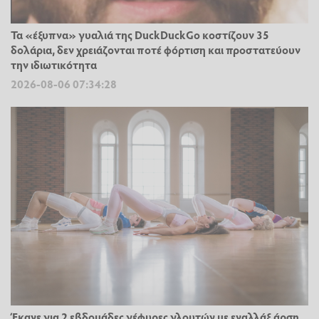
Τα «έξυπνα» γυαλιά της DuckDuckGo κοστίζουν 35
δολάρια, δεν χρειάζονται ποτέ φόρτιση και προστατεύουν
την ιδιωτικότητα
2026-08-06 07:34:28
Έκανε για 2 εβδομάδες γέφυρες γλουτών με εναλλάξ άρση