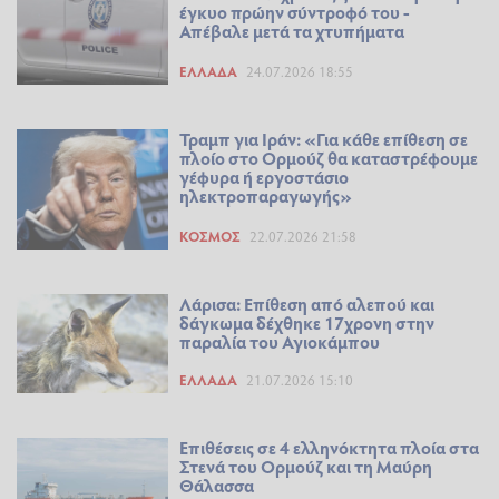
έγκυο πρώην σύντροφό του -
Απέβαλε μετά τα χτυπήματα
ΕΛΛΆΔΑ
24.07.2026 18:55
Τραμπ για Ιράν: «Για κάθε επίθεση σε
πλοίο στο Ορμούζ θα καταστρέφουμε
γέφυρα ή εργοστάσιο
ηλεκτροπαραγωγής»
ΚΌΣΜΟΣ
22.07.2026 21:58
Λάρισα: Επίθεση από αλεπού και
δάγκωμα δέχθηκε 17χρονη στην
παραλία του Αγιοκάμπου
ΕΛΛΆΔΑ
21.07.2026 15:10
Επιθέσεις σε 4 ελληνόκτητα πλοία στα
Στενά του Ορμούζ και τη Μαύρη
Θάλασσα