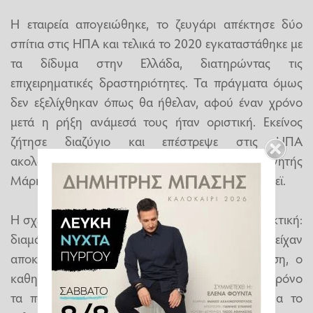
Η εταιρεία απογειώθηκε, το ζευγάρι απέκτησε δύο
σπίτια στις ΗΠΑ και τελικά το 2020 εγκαταστάθηκε με
τα δίδυμα στην Ελλάδα, διατηρώντας τις
επιχειρηματικές δραστηριότητες. Τα πράγματα όμως
δεν εξελίχθηκαν όπως θα ήθελαν, αφού έναν χρόνο
μετά η ρήξη ανάμεσά τους ήταν οριστική. Εκείνος
ζήτησε διαζύγιο και επέστρεψε στις ΗΠΑ
ακολουθώντας ακαδημαϊκή καριέρα ως καθηγητής
Μάρκετινγκ στο περίφημο Πανεπιστήμιο Μπέρκλεϊ.
Η σχέση ανάμεσα στο πρώην ζευγάρι έγινε εκρηκτική:
διαμάχες για τα παιδιά και την περιουσία που είχαν
αποκτήσει. Σύμφωνα με τη δικαστική απόφαση, ο
καθηγητής είχε τη δυνατότητα να βλέπει κάθε χρόνο
τα παιδιά του τα Χριστούγεννα και έναν μήνα το