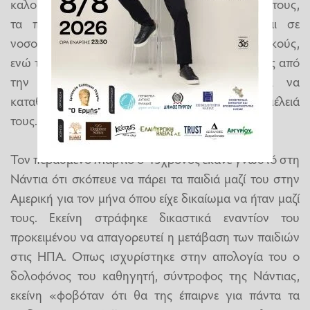
καλοκαίρι. Τώρα, μετά τη σύλληψη της μητέρας τους,
τα παιδιά με εισαγγελική εντολή βρίσκονται σε
νοσοκομείο όπου παρακολουθούνται από ειδικούς,
ενώ τις επόμενες ημέρες η γιαγιά και ο θείος τους από
την πλευρά του πατέρα τους αναμένεται να
καταθέσουν αίτημα για να αναλάβουν την επιμέλειά
τους.
Τον περασμένο Μάρτιο ο 43χρονος έκανε γνωστό στη
Νάντια ότι σκόπευε να πάρει τα παιδιά μαζί του στην
Αμερική για τον μήνα όπου είχε δικαίωμα να ήταν μαζί
τους. Εκείνη στράφηκε δικαστικά εναντίον του
προκειμένου να απαγορευτεί η μετάβαση των παιδιών
στις ΗΠΑ. Οπως ισχυρίστηκε στην απολογία του ο
δολοφόνος του καθηγητή, σύντροφος της Νάντιας,
εκείνη «φοβόταν ότι θα της έπαιρνε για πάντα τα