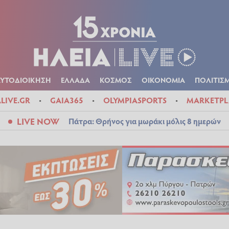
Α
ΠΟΛΙΤΙΚΑ
ΑΥΤΟΔΙΟΙΚΗΣΗ
ΕΛΛΑΔΑ
ΚΟΣΜΟΣ
ΟΙΚΟΝ
ΚΑΙΡΟΣ
ΑΥΤΟΔΙΟΙΚΗΣΗ
ΕΛΛΑΔΑ
ΚΟΣΜΟΣ
ΟΙΚΟΝΟΜΙΑ
ΠΟΛΙΤΙΣ
ALIVE.GR
GAIA365
OLYMPIASPORTS
MARKETPL
LIVE NOW
Πάτρα: Θρήνος για μωράκι μόλις 8 ημερών