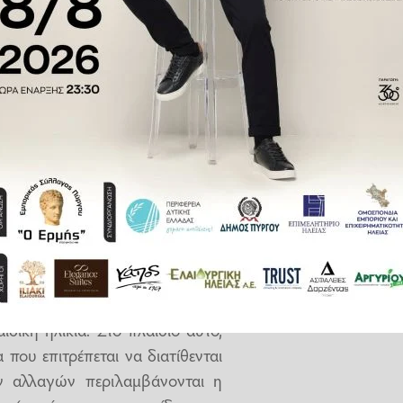
ατά της Παιδικής Παχυσαρκίας
σκηση, για τη χώρα μας, από 45
 το σχολικό έτος 2026-2027 να
ορέων στους νέους κανόνες,
ί ως πρότυπο υγιεινής διατροφής
 ισχύουν, επίσης, για χώρους
ρωτοβάθμιας και Δευτεροβάθμιας
η μερίδων
 χώρο που δεν προσφέρει απλώς
θές διατροφικές επιλογές και τις
δική ηλικία. Στο πλαίσιο αυτό,
 που επιτρέπεται να διατίθενται
ν αλλαγών περιλαμβάνονται η