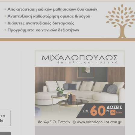
τα
le