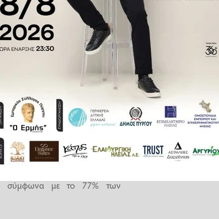
ότητες πρώτης γραμμής
, όπως
σοστό 64%, ενώ υψηλά ποσοστά
ηση (41%) καθώς και στις θέσεις
σιμου προσωπικού (67%) και
 skills αναδεικνύονται ως οι
νια, σύμφωνα με το 77% των