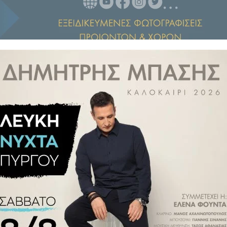
νικός τουρισμός καταγράφει νέο
ξενοδόχους δυσκολεύονται να
να και στην εστίαση.
ύ Ξενοδοχείου: Ευκαιρίες &
 Ομοσπονδία Ξενοδόχων (ΠΟΞ),
μιγώς τον ξενοδοχειακό κλάδο, η