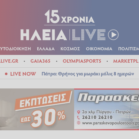
Α
ΠΟΛΙΤΙΚΑ
ΑΥΤΟΔΙΟΙΚΗΣΗ
ΕΛΛΑΔΑ
ΚΟΣΜΟΣ
ΟΙΚΟΝ
ΚΑΙΡΟΣ
ΑΥΤΟΔΙΟΙΚΗΣΗ
ΕΛΛΑΔΑ
ΚΟΣΜΟΣ
ΟΙΚΟΝΟΜΙΑ
ΠΟΛΙΤΙΣ
ALIVE.GR
GAIA365
OLYMPIASPORTS
MARKETPL
LIVE NOW
Πάτρα: Θρήνος για μωράκι μόλις 8 ημερών