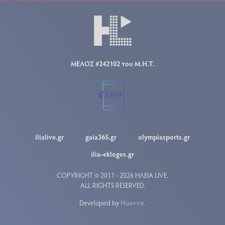
ΜΕΛΟΣ #242102 του Μ.Η.Τ.
ilialive.gr
gaia365.gr
olympiasports.gr
ilia-ekloges.gr
COPYRIGHT © 2011 - 2026 ΗΛΕΙΑ LIVE.
ALL RIGHTS RESERVED.
Developed by
Nuevvo
.