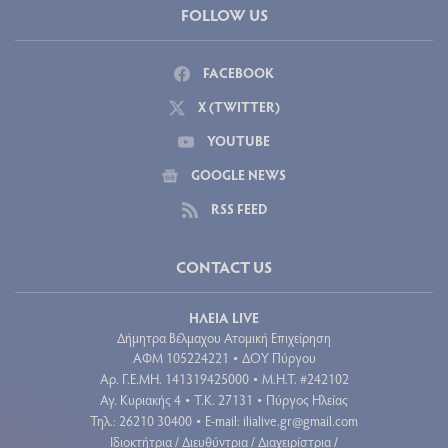
FOLLOW US
FACEBOOK
X (TWITTER)
YOUTUBE
GOOGLE NEWS
RSS FEED
CONTACT US
ΗΛΕΙΑ LIVE
Δήμητρα Βέλμαχου Ατομική Επιχείρηση
ΑΦΜ 105224221
ΔΟΥ Πύργου
•
Aρ. Γ.Ε.ΜΗ. 141319425000
Μ.Η.Τ. #242102
•
Αγ. Κυριακής 4
Τ.Κ. 27131
Πύργος Ηλείας
•
•
Τηλ.: 26210 30400
E-mail:
ilialive.gr@gmail.com
•
Ιδιοκτήτρια / Διευθύντρια / Διαχειρίστρια /