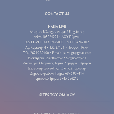
CONTACT US
ΗΛΕΙΑ LIVE
Δήμητρα Βέλμαχου Ατομική Επιχείρηση
ΑΦΜ 105224221
ΔΟΥ Πύργου
•
Aρ. Γ.Ε.ΜΗ. 141319425000
Μ.Η.Τ. #242102
•
Αγ. Κυριακής 4
Τ.Κ. 27131
Πύργος Ηλείας
•
•
Τηλ.: 26210 30400
E-mail:
ilialive.gr@gmail.com
•
Ιδιοκτήτρια / Διευθύντρια / Διαχειρίστρια /
Δικαιούχος Ονόματος Τομέα: Δήμητρα Βέλμαχου
Διευθυντής Σύνταξης: Γιάννης Σπυρούνης
Δημοσιογραφικό Τμήμα: 6976 869414
Εμπορικό Τμήμα: 6945 556212
SITES ΤΟΥ ΟΜΙΛΟΥ