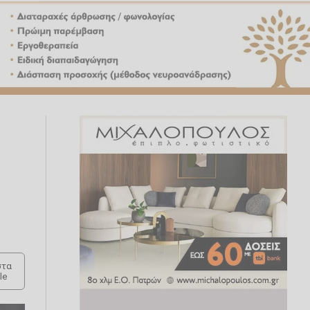
τα
le