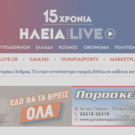
Α
ΠΟΛΙΤΙΚΑ
ΑΥΤΟΔΙΟΙΚΗΣΗ
ΕΛΛΑΔΑ
ΚΟΣΜΟΣ
ΟΙΚΟΝ
ΚΑΙΡΟΣ
ΑΥΤΟΔΙΟΙΚΗΣΗ
ΕΛΛΑΔΑ
ΚΟΣΜΟΣ
ΟΙΚΟΝΟΜΙΑ
ΠΟΛΙΤΙΣ
ALIVE.GR
GAIA365
OLYMPIASPORTS
MARKETPL
τράκι: Άνδρας 75 ετών εντοπίστηκε νεκρός δίπλα σε κάδους απ