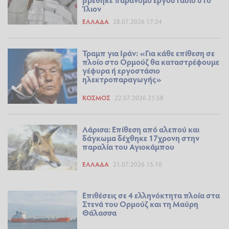
Ίλιον
ΕΛΛΆΔΑ
28.07.2026 17:24
Τραμπ για Ιράν: «Για κάθε επίθεση σε
πλοίο στο Ορμούζ θα καταστρέφουμε
γέφυρα ή εργοστάσιο
ηλεκτροπαραγωγής»
ΚΌΣΜΟΣ
22.07.2026 21:58
Λάρισα: Επίθεση από αλεπού και
δάγκωμα δέχθηκε 17χρονη στην
παραλία του Αγιοκάμπου
ΕΛΛΆΔΑ
21.07.2026 15:10
Επιθέσεις σε 4 ελληνόκτητα πλοία στα
Στενά του Ορμούζ και τη Μαύρη
Θάλασσα