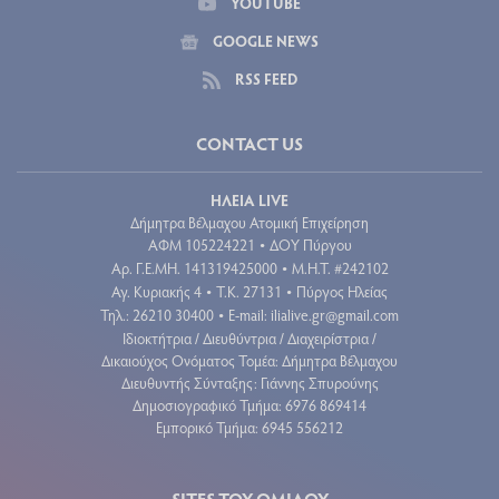
YOUTUBE
GOOGLE NEWS
RSS FEED
CONTACT US
ΗΛΕΙΑ LIVE
Δήμητρα Βέλμαχου Ατομική Επιχείρηση
ΑΦΜ 105224221
ΔΟΥ Πύργου
•
Aρ. Γ.Ε.ΜΗ. 141319425000
Μ.Η.Τ. #242102
•
Αγ. Κυριακής 4
Τ.Κ. 27131
Πύργος Ηλείας
•
•
Τηλ.: 26210 30400
E-mail:
ilialive.gr@gmail.com
•
Ιδιοκτήτρια / Διευθύντρια / Διαχειρίστρια /
Δικαιούχος Ονόματος Τομέα: Δήμητρα Βέλμαχου
Διευθυντής Σύνταξης: Γιάννης Σπυρούνης
Δημοσιογραφικό Τμήμα: 6976 869414
Εμπορικό Τμήμα: 6945 556212
SITES ΤΟΥ ΟΜΙΛΟΥ