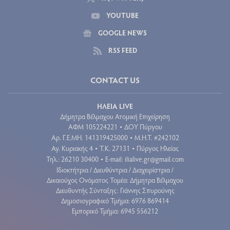
YOUTUBE
GOOGLE NEWS
RSS FEED
CONTACT US
ΗΛΕΙΑ LIVE
Δήμητρα Βέλμαχου Ατομική Επιχείρηση
ΑΦΜ 105224221
ΔΟΥ Πύργου
•
Aρ. Γ.Ε.ΜΗ. 141319425000
Μ.Η.Τ. #242102
•
Αγ. Κυριακής 4
Τ.Κ. 27131
Πύργος Ηλείας
•
•
Τηλ.: 26210 30400
E-mail:
ilialive.gr@gmail.com
•
Ιδιοκτήτρια / Διευθύντρια / Διαχειρίστρια /
Δικαιούχος Ονόματος Τομέα: Δήμητρα Βέλμαχου
Διευθυντής Σύνταξης: Γιάννης Σπυρούνης
Δημοσιογραφικό Τμήμα: 6976 869414
Εμπορικό Τμήμα: 6945 556212