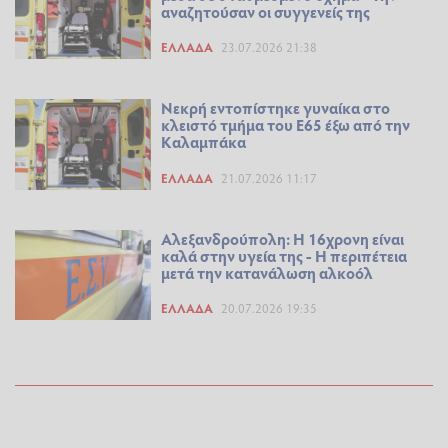
αναζητούσαν οι συγγενείς της
ΕΛΛΆΔΑ
23.07.2026 21:38
Νεκρή εντοπίστηκε γυναίκα στο
κλειστό τμήμα του Ε65 έξω από την
Καλαμπάκα
ΕΛΛΆΔΑ
21.07.2026 11:17
Αλεξανδρούπολη: Η 16χρονη είναι
καλά στην υγεία της - Η περιπέτεια
μετά την κατανάλωση αλκοόλ
ΕΛΛΆΔΑ
20.07.2026 19:35