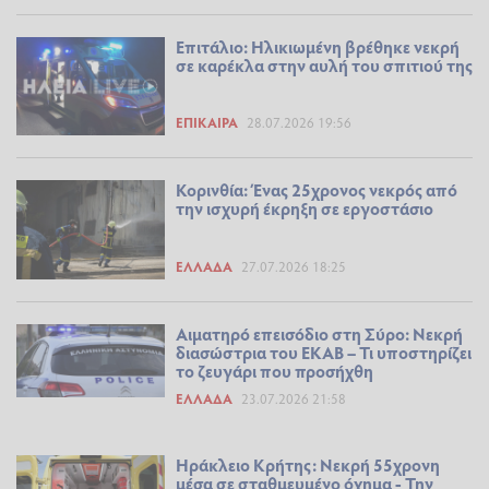
Επιτάλιο: Ηλικιωμένη βρέθηκε νεκρή
σε καρέκλα στην αυλή του σπιτιού της
ΕΠΊΚΑΙΡΑ
28.07.2026 19:56
Κορινθία: Ένας 25χρονος νεκρός από
την ισχυρή έκρηξη σε εργοστάσιο
ΕΛΛΆΔΑ
27.07.2026 18:25
Αιματηρό επεισόδιο στη Σύρο: Νεκρή
διασώστρια του ΕΚΑΒ – Τι υποστηρίζει
το ζευγάρι που προσήχθη
ΕΛΛΆΔΑ
23.07.2026 21:58
Ηράκλειο Κρήτης: Νεκρή 55χρονη
μέσα σε σταθμευμένο όχημα - Την