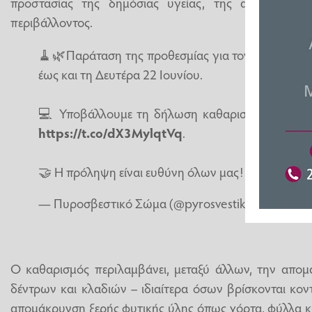
προστασίας της δημόσιας υγείας, της ασφάλειας 
περιβάλλοντος.
🧹🌿Παράταση της προθεσμίας για τον καθαρισμό
έως και τη Δευτέρα 22 Ιουνίου.
💻 Υποβάλλουμε τη δήλωση καθαρισμού στην η
https://t.co/dX3MylqtVq
.
🤝 Η πρόληψη είναι ευθύνη όλων μας!
pic.twitte
— Πυροσβεστικό Σώμα (@pyrosvestiki)
June 13, 
Ο καθαρισμός περιλαμβάνει, μεταξύ άλλων, την απο
δέντρων και κλαδιών – ιδιαίτερα όσων βρίσκονται κον
απομάκρυνση ξερής φυτικής ύλης όπως χόρτα, φύλλα κα