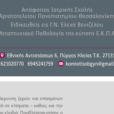
των πολιτών και του φυσικού
 και τη δήλωση οικοπέδων
λεκτρονική πλατφόρμα 👉
r.com/IF7iLyXBao
2026
μάκρυνση ξερών και σπασμένων
τά σε κτίσματα – καθώς και την
ι κλαδιά. Προβλέπεται επίσης η