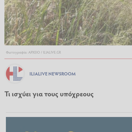
Φωτογραφία: ΑΡΧΕΙΟ / ILIALIVE.GR
ILIALIVE NEWSROOM
Τι ισχύει για τους υπόχρεους