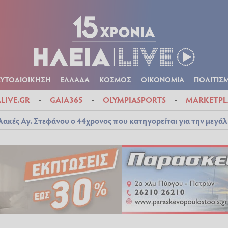
Α
ΠΟΛΙΤΙΚΑ
ΑΥΤΟΔΙΟΙΚΗΣΗ
ΕΛΛΑΔΑ
ΚΟΣΜΟΣ
ΟΙΚΟΝ
ΚΑΙΡΟΣ
ΑΥΤΟΔΙΟΙΚΗΣΗ
ΕΛΛΑΔΑ
ΚΟΣΜΟΣ
ΟΙΚΟΝΟΜΙΑ
ΠΟΛΙΤΙΣ
ALIVE.GR
GAIA365
OLYMPIASPORTS
MARKETPL
λακές Αγ. Στεφάνου ο 44χρονος που κατηγορείται για την μεγά