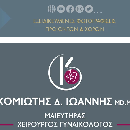
υ 2026, η προθεσμία για τον
 του μήνα.
ιοκτήτες να προχωρήσουν άμεσα
 διατηρούν τους χώρους τους σε
ριόδου, η οποία διαρκεί έως τις
πυρκαγιών και η ενίσχυση της