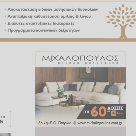
ό
τα
le